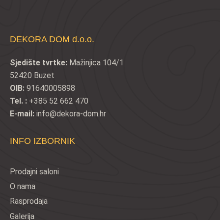
DEKORA DOM d.o.o.
Sjedište tvrtke:
Mažinjica 104/1
52420 Buzet
OIB:
91640005898
Tel. :
+385 52 662 470
E-mail:
info@dekora-dom.hr
INFO IZBORNIK
Prodajni saloni
O nama
Rasprodaja
Galerija