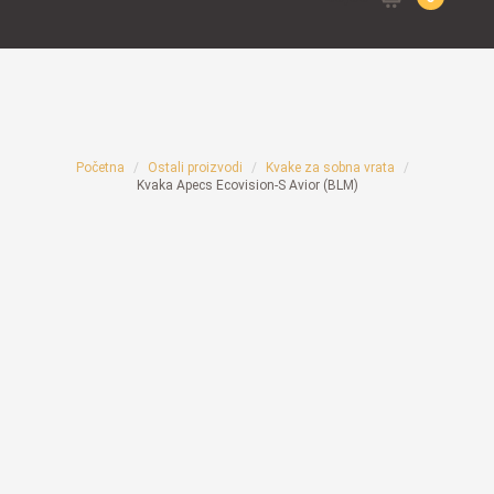
for:
Početna
Ostali proizvodi
Kvake za sobna vrata
Kvaka Apecs Ecovision-S Avior (BLM)