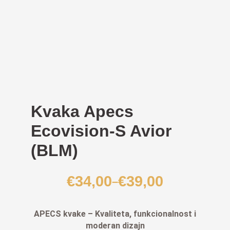
Kvaka Apecs
Ecovision-S Avior
(BLM)
€
34,00
€
39,00
–
Raspon
cijena:
od
APECS kvake – Kvaliteta, funkcionalnost i
€34,00
moderan dizajn