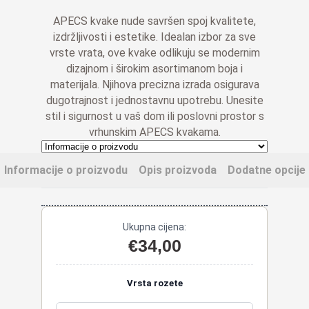
do
APECS kvake nude savršen spoj kvalitete,
€39,00
izdržljivosti i estetike. Idealan izbor za sve
vrste vrata, ove kvake odlikuju se modernim
dizajnom i širokim asortimanom boja i
materijala. Njihova precizna izrada osigurava
dugotrajnost i jednostavnu upotrebu. Unesite
stil i sigurnost u vaš dom ili poslovni prostor s
vrhunskim APECS kvakama.
Informacije o proizvodu
Opis proizvoda
Dodatne opcije
Ukupna cijena:
€
34,00
Vrsta rozete