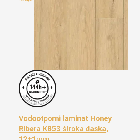
Vodootporni laminat Honey
Ribera K853 široka daska,
12+1mm