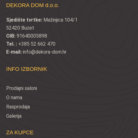
DEKORA DOM d.o.o.
Sjedište tvrtke:
Mažinjica 104/1
52420 Buzet
OIB:
91640005898
Tel. :
+385 52 662 470
E-mail:
info@dekora-dom.hr
INFO IZBORNIK
Prodajni saloni
O nama
Rasprodaja
Galerija
ZA KUPCE