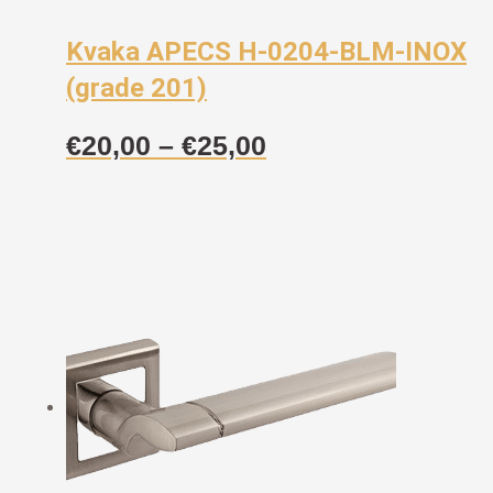
Kvaka APECS H-0204-BLM-INOX
(grade 201)
Raspon
€
20,00
–
€
25,00
cijena:
od
€20,00
do
€25,00