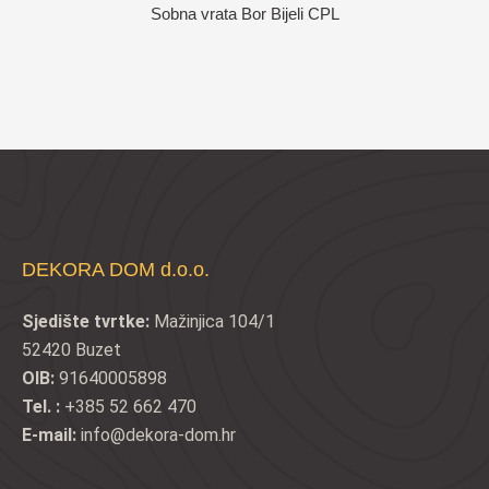
Sobna vrata Bor Bijeli CPL
DEKORA DOM d.o.o.
Sjedište tvrtke:
Mažinjica 104/1
52420 Buzet
OIB:
91640005898
Tel. :
+385 52 662 470
E-mail:
info@dekora-dom.hr