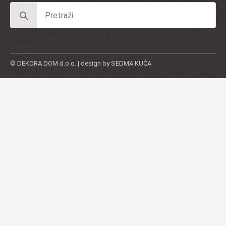
Search
for:
© DEKORA DOM d.o.o. | design by SEDMA KUĆA