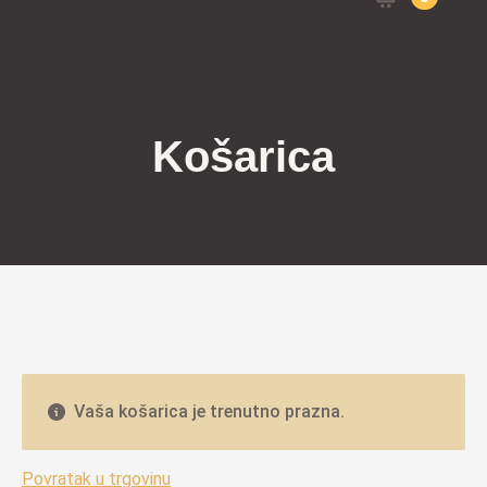
for:
Košarica
Vaša košarica je trenutno prazna.
Povratak u trgovinu