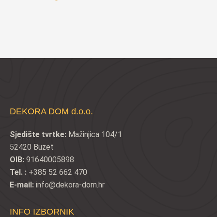
DEKORA DOM d.o.o.
Sjedište tvrtke:
Mažinjica 104/1
52420 Buzet
OIB:
91640005898
Tel. :
+385 52 662 470
E-mail:
info@dekora-dom.hr
INFO IZBORNIK