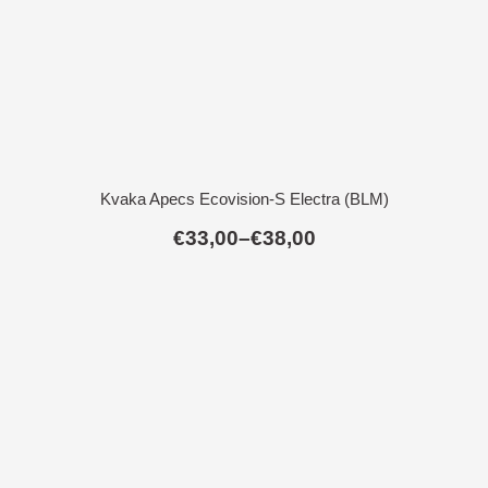
Kvaka Apecs Ecovision-S Electra (BLM)
€
33,00
–
€
38,00
Raspon
cijena:
od
€33,00
do
€38,00