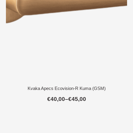
Kvaka Apecs Ecovision-R Kuma (GSM)
€
40,00
–
€
45,00
Raspon
cijena:
od
€40,00
do