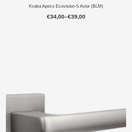
Kvaka Apecs Ecovision-S Avior (BLM)
€
34,00
–
€
39,00
Raspon
cijena:
od
€34,00
do
€39,00