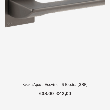
Kvaka Apecs Ecovision-S Electra (GRF)
€
38,00
–
€
42,00
Raspon
cijena:
od