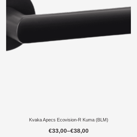
Kvaka Apecs Ecovision-R Kuma (BLM)
€
33,00
–
€
38,00
Raspon