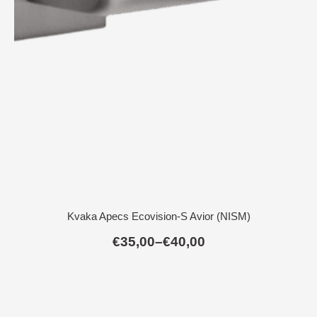
Kvaka Apecs Ecovision-S Avior (NISM)
€
35,00
–
€
40,00
Raspon
cijena:
od
€35,00
do