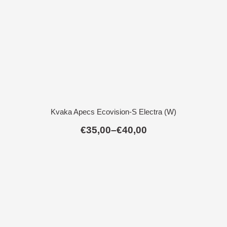
Kvaka Apecs Ecovision-S Electra (W)
€
35,00
–
€
40,00
Raspon
cijena:
od
€35,00
do
€40,00