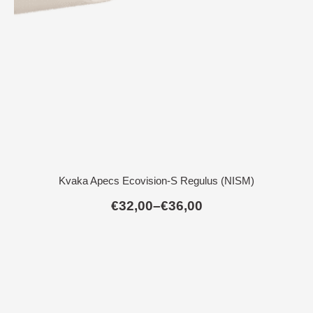
Kvaka Apecs Ecovision-S Regulus (NISM)
€
32,00
–
€
36,00
Raspon
cijena:
od
€32,00
do
€36,00