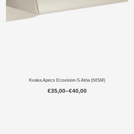
Kvaka Apecs Ecovision-S Atria (NISM)
€
35,00
–
€
40,00
Raspon
cijena:
od
€35,00
do
€40,00