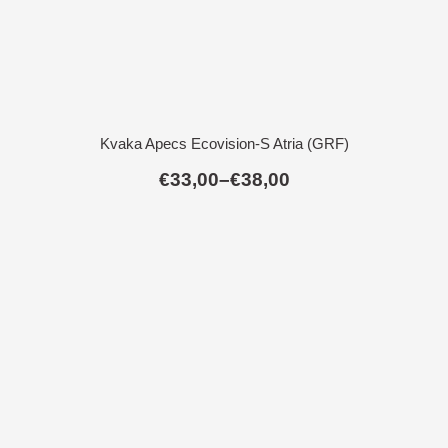
Kvaka Apecs Ecovision-S Atria (GRF)
€
33,00
–
€
38,00
Raspon
cijena:
od
€33,00
do
€38,00