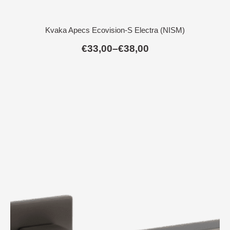
Kvaka Apecs Ecovision-S Electra (NISM)
€
33,00
–
€
38,00
Raspon
cijena:
od
€33,00
do
€38,00