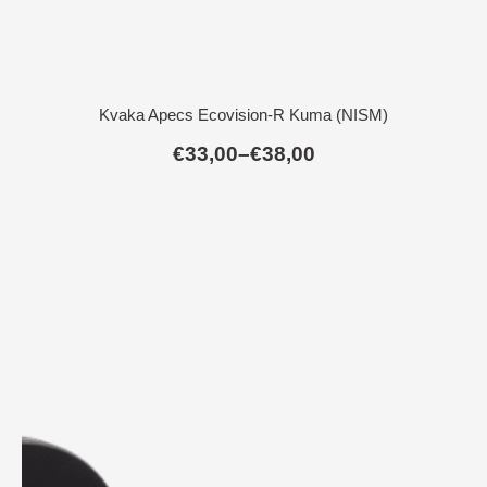
Kvaka Apecs Ecovision-R Kuma (NISM)
€
33,00
–
€
38,00
Raspon
cijena:
od
€33,00
do
€38,00