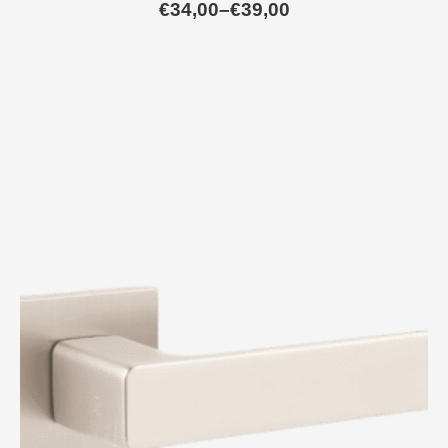
€
34,00
–
€
39,00
Raspon
cijena:
od
€34,00
do
€39,00