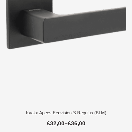
Kvaka Apecs Ecovision-S Regulus (BLM)
€
32,00
–
€
36,00
Raspon