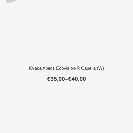
Kvaka Apecs Ecovision-R Capella (W)
€
35,00
–
€
40,00
Raspon
cijena:
od
€35,00
do
€40,00