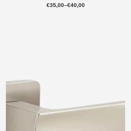
€
35,00
–
€
40,00
Raspon
cijena:
od
€35,00
do
€40,00