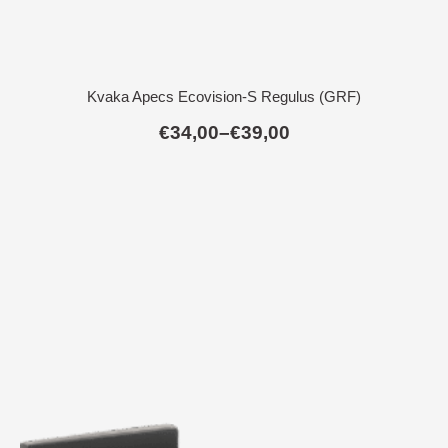
Kvaka Apecs Ecovision-S Regulus (GRF)
€
34,00
–
€
39,00
Raspon
cijena:
od
€34,00
do
€39,00