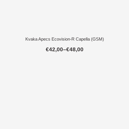
Kvaka Apecs Ecovision-R Capella (GSM)
€
42,00
–
€
48,00
Raspon
cijena:
od
€42,00
do
€48,00