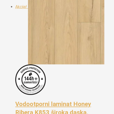
Akcija!
Vodootporni laminat Honey
Ribera K853 široka daska,