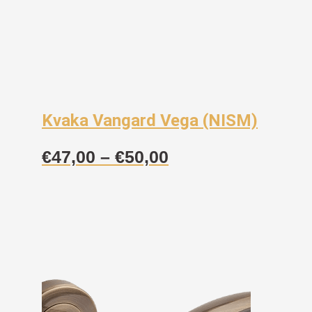
Kvaka Vangard Vega (NISM)
Raspon
€
47,00
–
€
50,00
cijena:
od
€47,00
do
€50,00