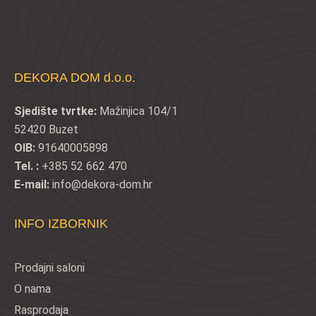
DEKORA DOM d.o.o.
Sjedište tvrtke:
Mažinjica 104/1
52420 Buzet
OIB:
91640005898
Tel. :
+385 52 662 470
E-mail:
info@dekora-dom.hr
INFO IZBORNIK
Prodajni saloni
O nama
Rasprodaja