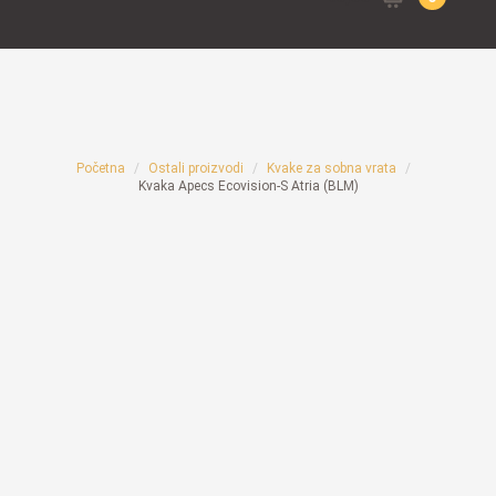
for:
Početna
Ostali proizvodi
Kvake za sobna vrata
Kvaka Apecs Ecovision-S Atria (BLM)