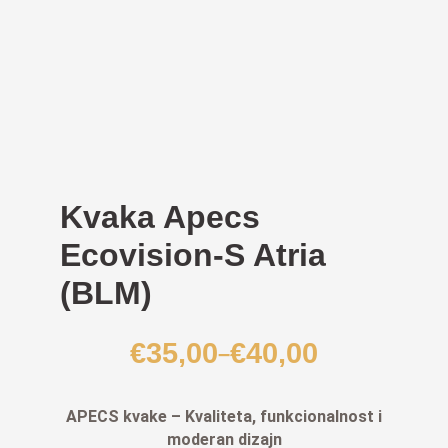
Kvaka Apecs
Ecovision-S Atria
(BLM)
€
35,00
€
40,00
–
Raspon
cijena:
od
APECS kvake – Kvaliteta, funkcionalnost i
€35,00
moderan dizajn