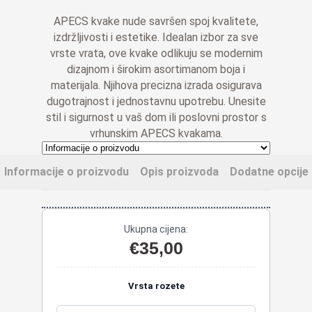
do
APECS kvake nude savršen spoj kvalitete,
€40,00
izdržljivosti i estetike. Idealan izbor za sve
vrste vrata, ove kvake odlikuju se modernim
dizajnom i širokim asortimanom boja i
materijala. Njihova precizna izrada osigurava
dugotrajnost i jednostavnu upotrebu. Unesite
stil i sigurnost u vaš dom ili poslovni prostor s
vrhunskim APECS kvakama.
Informacije o proizvodu
Opis proizvoda
Dodatne opcije
Ukupna cijena:
€
35,00
Vrsta rozete