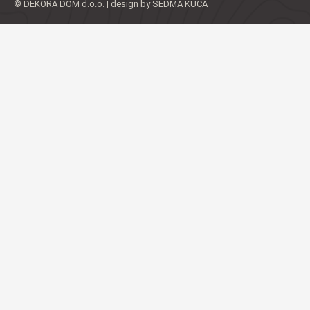
© DEKORA DOM d.o.o. | design by SEDMA KUĆA