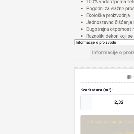
100% vodootporna tehn
Pogodni za vlažne pros
Ekološka proizvodnja.
Jednostavno čišćenje i
Dugotrajna otpornost n
Raznoliki dekori koji se 
Informacije o proi
P
Kvadratura (m²):
−
💡
Savjet za kupnju:
Prepo
Preporučena