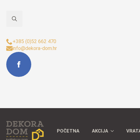
Search
Sjedište Buzet:
for:
+385 (0)52 662 470
info@dekora-dom.hr
POČETNA
AKCIJA
VRAT