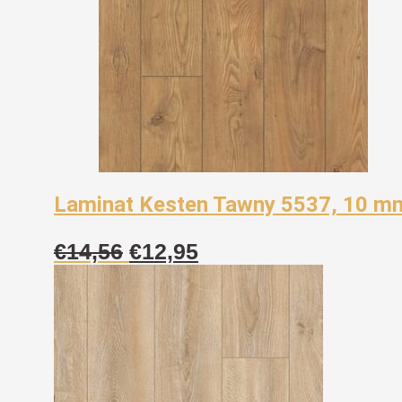
Laminat Kesten Tawny 5537, 10 m
Izvorna
Trenutna
€
14,56
€
12,95
cijena
cijena
bila
je:
je:
€12,95.
€14,56.