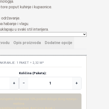
ologija.
tore poput kuhinje i kupaonice.
 održavanje.
a habanje i vlagu.
uklapaju u svaki stil interijera.
zvodu
Opis proizvoda
Dodatne opcije
AKIRANJE: 1 PAKET = 2,32 M²
Količina (Paketa):
+
−
+
ručujemo dodavanje 10% podne obloge zbog rezanja i
restlova.
 količina s otpadom:
0
m² (cca.
0
pak.)