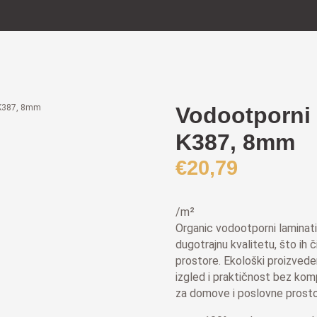
 K387, 8mm
Vodootporni 
K387, 8mm
€
20,79
/m²
Organic vodootporni laminati
dugotrajnu kvalitetu, što ih č
prostore. Ekološki proizveden
izgled i praktičnost bez kom
za domove i poslovne prosto