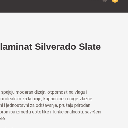
for:
laminat Silverado Slate
 spajaju moderan dizajn, otpornost na vlagu i
ini idealnim za kuhinje, kupaonice i druge vlažne
i i jednostavni za održavanje, pružaju prirodan
promisa između estetike i funkcionalnosti, savršeni
re.