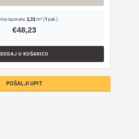
rna isporuka:
2,32
m² (
1
pak.)
€
48,23
DODAJ U KOŠARICU
POŠALJI UPIT