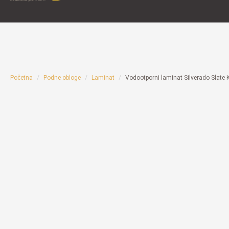
Početna
Podne obloge
Laminat
Vodootporni laminat Silverado Slate