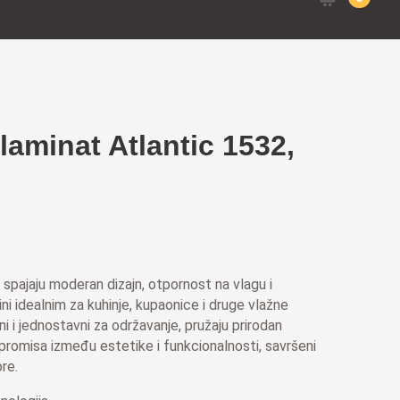
for:
laminat Atlantic 1532,
 spajaju moderan dizajn, otpornost na vlagu i
ini idealnim za kuhinje, kupaonice i druge vlažne
i i jednostavni za održavanje, pružaju prirodan
promisa između estetike i funkcionalnosti, savršeni
re.