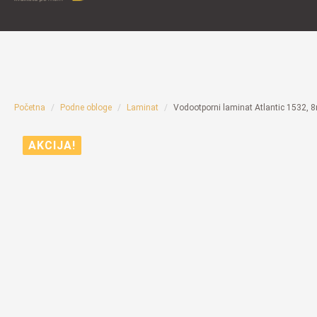
Početna
Podne obloge
Laminat
Vodootporni laminat Atlantic 1532,
AKCIJA!