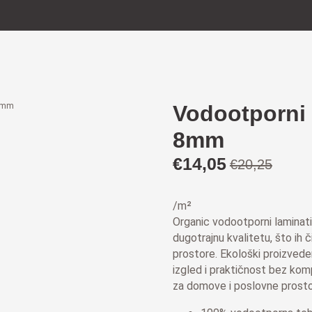
 8mm
Vodootporni 
8mm
€
14,05
€
20,25
Izvorna
Trenutna
cijena
cijena
bila
je:
/m²
je:
€14,05.
Organic vodootporni laminati
dugotrajnu kvalitetu, što ih č
€20,25.
prostore. Ekološki proizveden
izgled i praktičnost bez kom
za domove i poslovne prosto