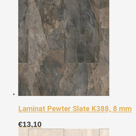
Laminat Pewter Slate K388, 8 mm
€
13,10