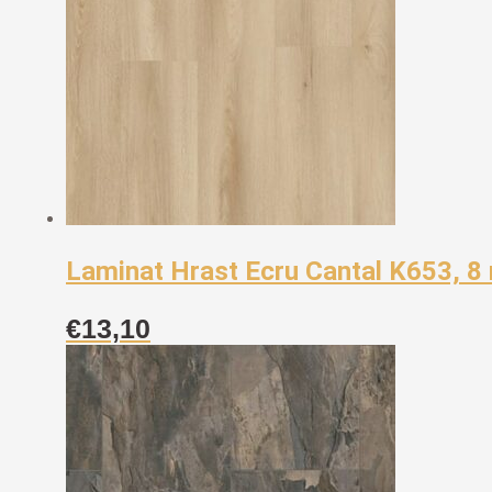
Laminat Hrast Ecru Cantal K653, 
€
13,10