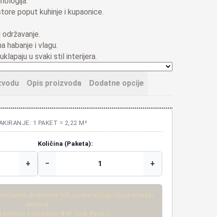
ologija.
tore poput kuhinje i kupaonice.
 održavanje.
a habanje i vlagu.
uklapaju u svaki stil interijera.
zvodu
Opis proizvoda
Dodatne opcije
AKIRANJE: 1 PAKET = 2,22 M²
Količina (Paketa):
+
−
+
ručujemo dodavanje 10% podne obloge zbog rezanja i
restlova.
 količina s otpadom:
0
m² (cca.
0
pak.)