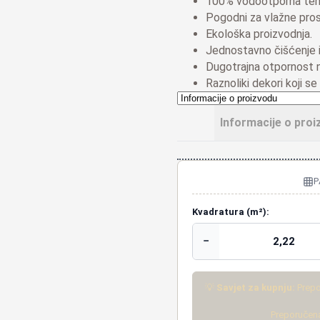
100% vodootporna tehn
Pogodni za vlažne pros
Ekološka proizvodnja.
Jednostavno čišćenje i
Dugotrajna otpornost n
Raznoliki dekori koji se 
Informacije o proi
P
Kvadratura (m²):
−
💡
Savjet za kupnju:
Prepo
Preporučena