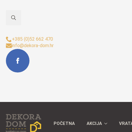
Search
Sjedište Buzet:
for:
+385 (0)52 662 470
info@dekora-dom.hr
POČETNA
AKCIJA
VRAT