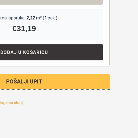
rna isporuka:
2,22
m² (
1
pak.)
€
31,19
DODAJ U KOŠARICU
POŠALJI UPIT
oge na akciji