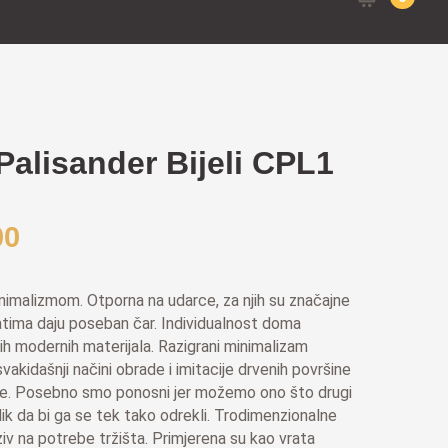
for:
Palisander Bijeli CPL1
00
inimalizmom. Otporna na udarce, za njih su značajne
ratima daju poseban čar. Individualnost doma
ih modernih materijala. Razigrani minimalizam
vakidašnji načini obrade i imitacije drvenih površine
de. Posebno smo ponosni jer možemo ono što drugi
ik da bi ga se tek tako odrekli. Trodimenzionalne
ziv na potrebe tržišta.
Primjerena su kao vrata