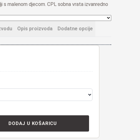
elji s malenom djecom
.
CPL sobna vrata izvanredno
zvodu
Opis proizvoda
Dodatne opcije
DODAJ U KOŠARICU