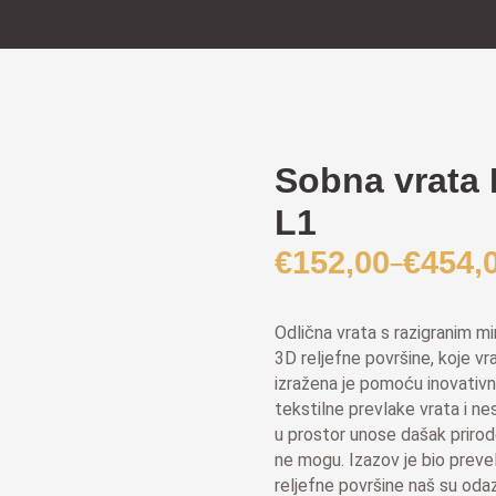
Sobna vrata 
L1
€
152,00
€
454,
–
Raspon
cijena:
od
Odlična vrata s razigranim m
€152,00
3D reljefne površine, koje v
do
izražena je pomoću inovativn
tekstilne prevlake vrata i nes
€454,00
u prostor unose dašak priro
ne mogu. Izazov je bio prevel
reljefne površine naš su oda