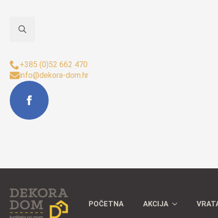
Search
Sjedište Buzet:
for:
+385 (0)52 662 470
info@dekora-dom.hr
POČETNA
AKCIJA
VRAT