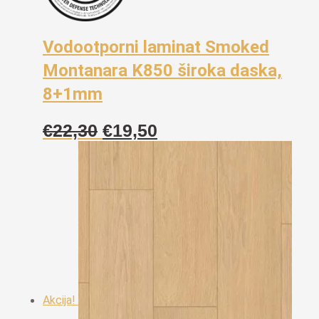
Vodootporni laminat Smoked
Montanara K850 široka daska,
8+1mm
Izvorna
Trenutna
€
22,30
€
19,50
cijena
cijena
bila
je:
je:
€19,50.
€22,30.
Akcija!