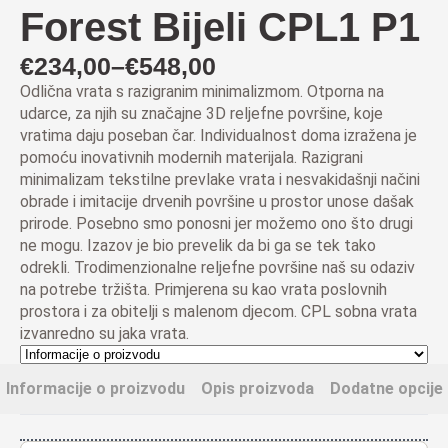
Forest Bijeli CPL1 P1
€
234,00
–
€
548,00
Raspon
Odlična vrata s razigranim minimalizmom. Otporna na
cijena:
udarce, za njih su značajne 3D reljefne površine, koje
od
vratima daju poseban čar. Individualnost doma izražena je
pomoću inovativnih modernih materijala. Razigrani
€234,00
minimalizam tekstilne prevlake vrata i nesvakidašnji načini
do
obrade i imitacije drvenih površine u prostor unose dašak
prirode. Posebno smo ponosni jer možemo ono što drugi
€548,00
ne mogu. Izazov je bio prevelik da bi ga se tek tako
odrekli. Trodimenzionalne reljefne površine naš su odaziv
na potrebe tržišta.
Primjerena su kao vrata poslovnih
prostora i za obitelji s malenom djecom
.
CPL sobna vrata
izvanredno su jaka vrata.
Informacije o proizvodu
Opis proizvoda
Dodatne opcije