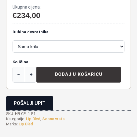
Ukupna cijena:
€
234,00
Dubina dovratnika
Količina:
−
+
DODAJ U KOŠARICU
POŠALJI UPIT
SKU:
HB CPL1-P1
Kategorije:
Lip Bled
,
Sobna vrata
Marka:
Lip Bled