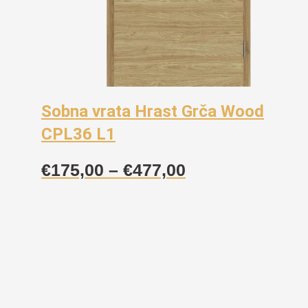
Sobna vrata Hrast Grča Wood
CPL36 L1
Raspon
€
175,00
–
€
477,00
cijena:
od
€175,00
do
€477,00