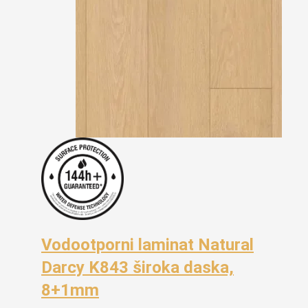
Vodootporni laminat Natural
Darcy K843 široka daska,
8+1mm