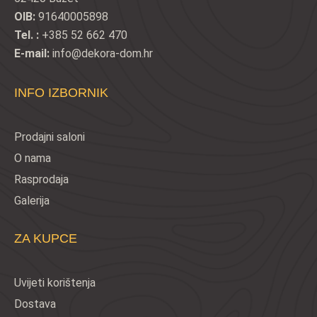
OIB:
91640005898
Tel. :
+385 52 662 470
E-mail:
info@dekora-dom.hr
INFO IZBORNIK
Prodajni saloni
O nama
Rasprodaja
Galerija
ZA KUPCE
Uvijeti korištenja
Dostava