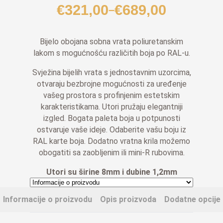
€
321,00
€
689,00
–
Raspon
cijena:
od
Bijelo obojana sobna vrata poliuretanskim
€321,00
lakom s mogućnošću različitih boja po RAL-u
.
do
Svježina bijelih vrata s jednostavnim uzorcima,
€689,00
otvaraju bezbrojne mogućnosti za uređenje
vašeg prostora s profinjenim estetskim
karakteristikama. Utori pružaju elegantniji
izgled. Bogata paleta boja u potpunosti
ostvaruje vaše ideje. Odaberite vašu boju iz
RAL karte boja.
Dodatno vratna krila možemo
obogatiti sa zaobljenim ili mini-R rubovima
.
Utori su širine 8mm i dubine 1,2
mm
Informacije o proizvodu
Opis proizvoda
Dodatne opcije