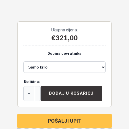
Ukupna cijena:
€
321,00
Dubina dovratnika
Količina:
−
+
DODAJ U KOŠARICU
POŠALJI UPIT