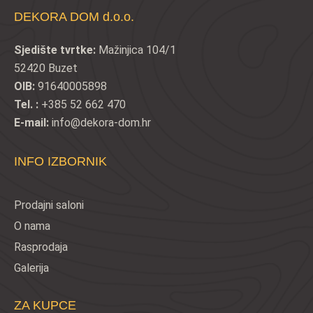
DEKORA DOM d.o.o.
Sjedište tvrtke:
Mažinjica 104/1
52420 Buzet
OIB:
91640005898
Tel. :
+385 52 662 470
E-mail:
info@dekora-dom.hr
INFO IZBORNIK
Prodajni saloni
O nama
Rasprodaja
Galerija
ZA KUPCE