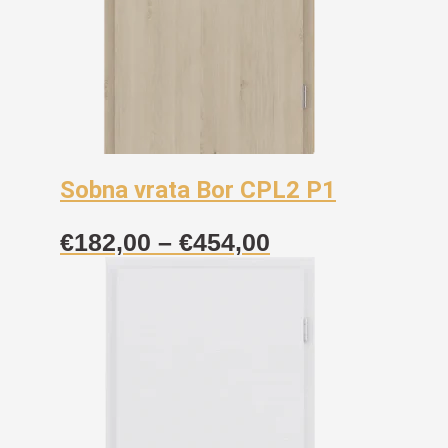
Sobna vrata Bor CPL2 P1
Raspon
€
182,00
–
€
454,00
cijena:
od
€182,00
do
€454,00