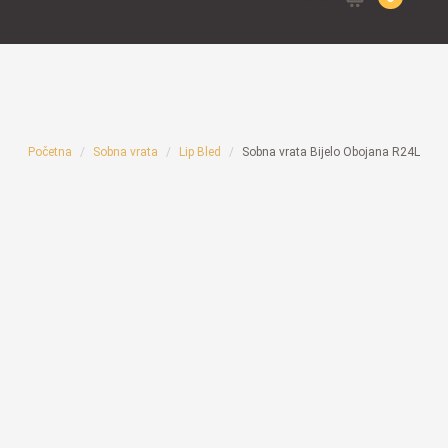
for:
Početna
Sobna vrata
Lip Bled
Sobna vrata Bijelo Obojana R24L