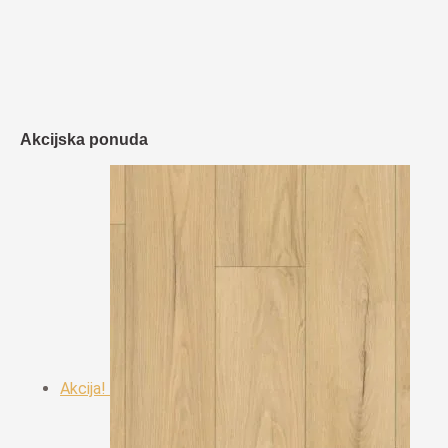
do
€454,00
Akcijska ponuda
Akcija!