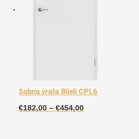
Sobna vrata Bijeli CPL6
Raspon
€
182,00
–
€
454,00
cijena:
od
€182,00