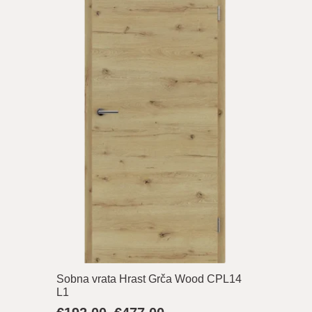
€454,00
Sobna vrata Hrast Grča Wood CPL14
L1