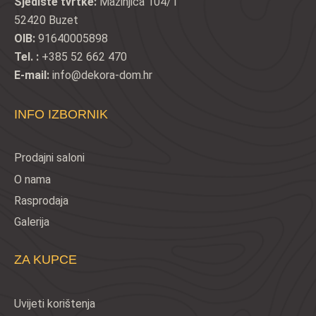
Sjedište tvrtke:
Mažinjica 104/1
52420 Buzet
OIB:
91640005898
Tel. :
+385 52 662 470
E-mail:
info@dekora-dom.hr
INFO IZBORNIK
Prodajni saloni
O nama
Rasprodaja
Galerija
ZA KUPCE
Uvijeti korištenja