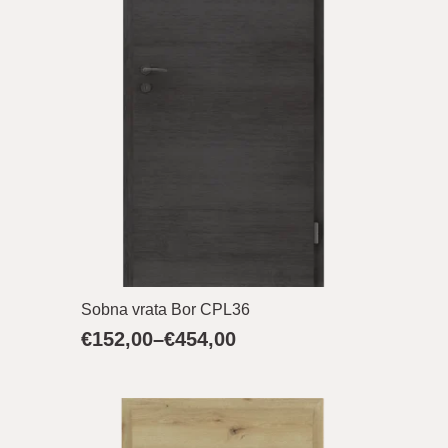
Sobna vrata Bor CPL36
€
152,00
–
€
454,00
Raspon
cijena:
od
€152,00
do