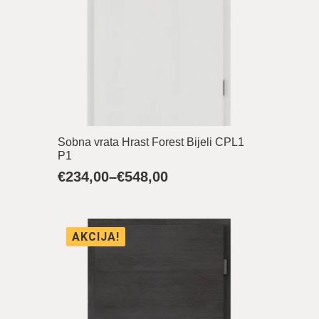
Sobna vrata Hrast Forest Bijeli CPL1
P1
€
234,00
–
€
548,00
Raspon
cijena:
od
€234,00
AKCIJA!
do
€548,00