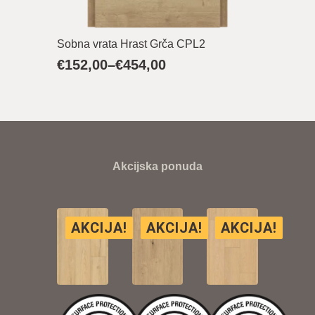
Sobna vrata Hrast Grča CPL2
€
152,00
–
€
454,00
Raspon
cijena:
od
€152,00
do
€454,00
Akcijska ponuda
AKCIJA!
AKCIJA!
AKCIJA!