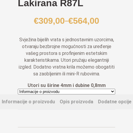
Lakirana R87L
€
309,00
€
564,00
–
Raspon
cijena:
od
Svježina bijelih vrata s jednostavnim uzorcima,
€309,00
otvaraju bezbrojne mogućnosti za uređenje
do
vašeg prostora s profinjenim estetskim
karakteristikama. Utori pružaju elegantniji
€564,00
izgled.
Dodatno vratna krila možemo obogatiti
sa zaobljenim ili mini-R rubovima
.
Utori su širine 4mm i dubine 0,8mm
Informacije o proizvodu
Opis proizvoda
Dodatne opcije