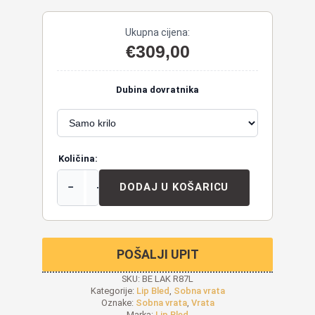
Ukupna cijena:
€
309,00
Dubina dovratnika
Količina:
−
+
DODAJ U KOŠARICU
POŠALJI UPIT
SKU:
BE LAK R87L
Kategorije:
Lip Bled
,
Sobna vrata
Oznake:
Sobna vrata
,
Vrata
Marka:
Lip Bled