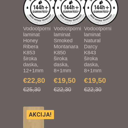
Vodootporni
Vodootporni
Vodootporni
laminat
laminat
laminat
Honey
Smoked
Natural
Ribera
Montanara
Darcy
K853
K850
K843
široka
široka
široka
daska,
daska,
daska,
12+1mm
8+1mm
8+1mm
€
22,80
€
19,50
€
19,50
Izvorna
Trenutna
Izvorna
Trenutna
Izvorna
Trenutna
€
25,30
€
22,30
€
22,30
cijena
cijena
cijena
cijena
cijena
cijena
bila
je:
bila
je:
bila
je:
je:
€22,80.
je:
€19,50.
je:
€19,50.
AKCIJA!
€25,30.
€22,30.
€22,30.