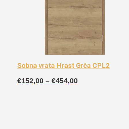
Sobna vrata Hrast Grča CPL2
Raspon
€
152,00
–
€
454,00
cijena:
od
€152,00
do
€454,00