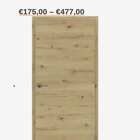
Raspon
€
175,00
–
€
477,00
cijena:
od
€175,00
do
€477,00