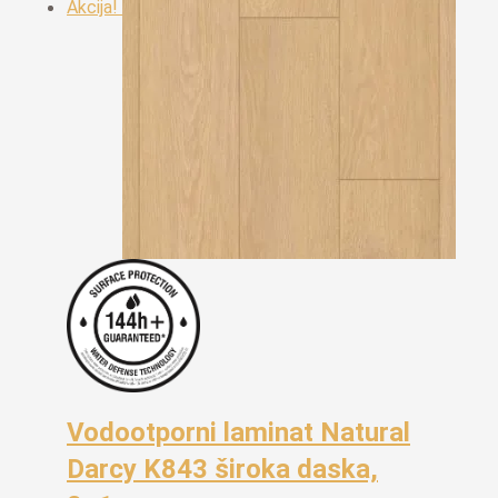
Akcija!
Vodootporni laminat Natural
Darcy K843 široka daska,