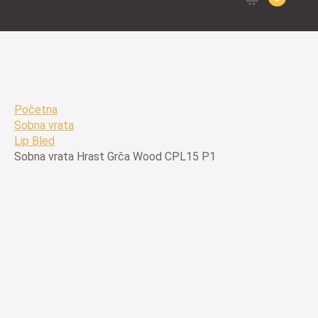
for:
Početna
Sobna vrata
Lip Bled
Sobna vrata Hrast Grča Wood CPL15 P1