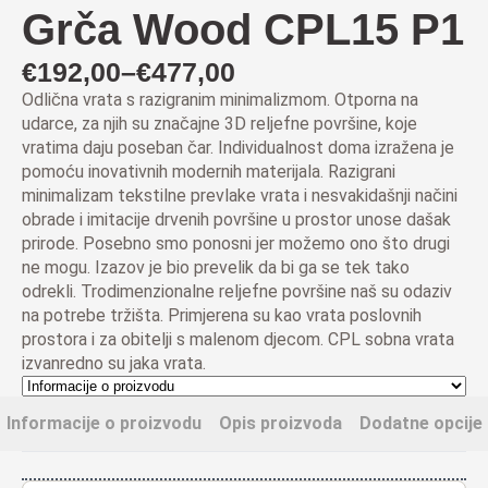
Grča Wood CPL15 P1
€
192,00
–
€
477,00
Raspon
Odlična vrata s razigranim minimalizmom. Otporna na
cijena:
udarce, za njih su značajne 3D reljefne površine, koje
od
vratima daju poseban čar. Individualnost doma izražena je
pomoću inovativnih modernih materijala. Razigrani
€192,00
minimalizam tekstilne prevlake vrata i nesvakidašnji načini
do
obrade i imitacije drvenih površine u prostor unose dašak
prirode. Posebno smo ponosni jer možemo ono što drugi
€477,00
ne mogu. Izazov je bio prevelik da bi ga se tek tako
odrekli. Trodimenzionalne reljefne površine naš su odaziv
na potrebe tržišta.
Primjerena su kao vrata poslovnih
prostora i za obitelji s malenom djecom
.
CPL sobna vrata
izvanredno su jaka vrata.
Informacije o proizvodu
Opis proizvoda
Dodatne opcije