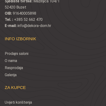
Sjedište tvrtke:
Mažinjica 104/1
52420 Buzet
OIB:
91640005898
Tel. :
+385 52 662 470
E-mail:
info@dekora-dom.hr
INFO IZBORNIK
Prodajni saloni
O nama
Rasprodaja
Galerija
ZA KUPCE
Uvijeti korištenja