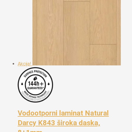
Akcija!
Vodootporni laminat Natural
Darcy K843 široka daska,