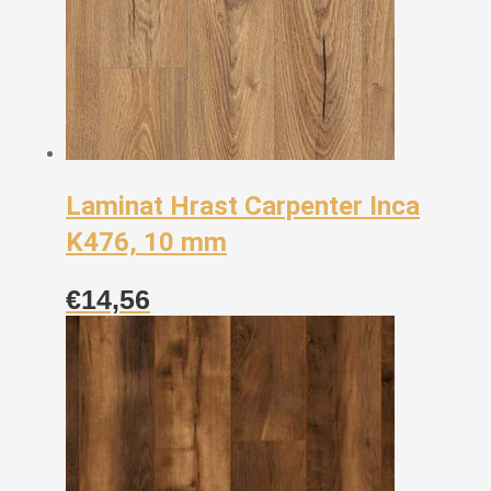
Laminat Hrast Carpenter Inca
K476, 10 mm
€
14,56