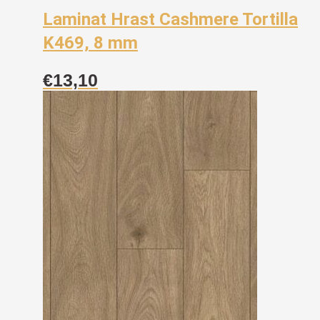
Laminat Hrast Cashmere Tortilla
K469, 8 mm
€
13,10