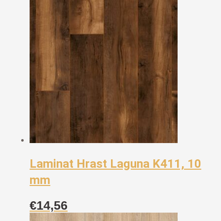
Laminat Hrast Laguna K411, 10
mm
€
14,56