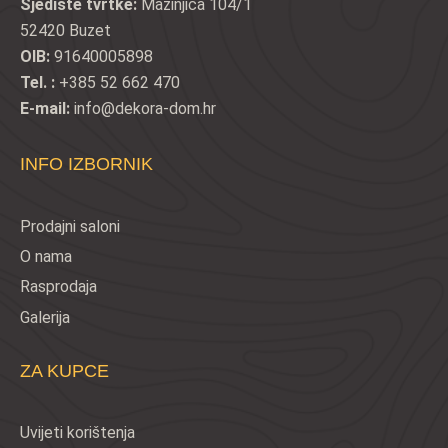
Sjedište tvrtke:
Mažinjica 104/1
52420 Buzet
OIB:
91640005898
Tel. :
+385 52 662 470
E-mail:
info@dekora-dom.hr
INFO IZBORNIK
Prodajni saloni
O nama
Rasprodaja
Galerija
ZA KUPCE
Uvijeti korištenja