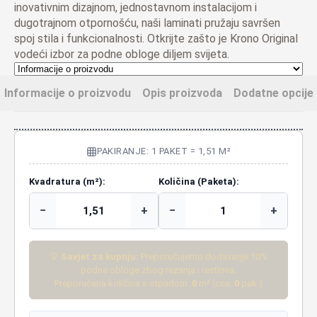
inovativnim dizajnom, jednostavnom instalacijom i
dugotrajnom otpornošću, naši laminati pružaju savršen
spoj stila i funkcionalnosti. Otkrijte zašto je Krono Original
vodeći izbor za podne obloge diljem svijeta.
Informacije o proizvodu
Opis proizvoda
Dodatne opcije
PAKIRANJE: 1 PAKET = 1,51 M²
Kvadratura (m²):
Količina (Paketa):
−
+
−
+
💡
Savjet za kupnju:
Preporučujemo dodavanje 10%
podne obloge zbog rezanja i restlova.
Preporučena količina s otpadom:
0
m² (cca.
0
pak.)