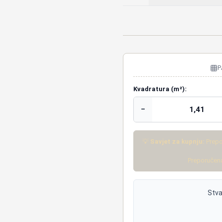
P
Kvadratura (m²):
−
💡
Savjet za kupnju:
Prepo
Preporučena
Stva