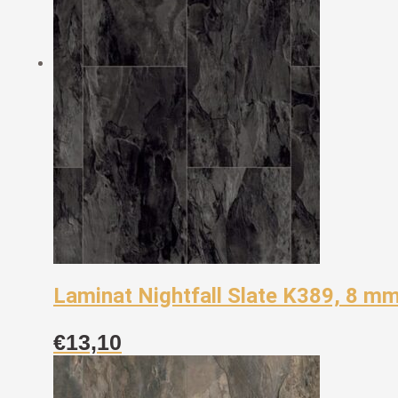
Laminat Nightfall Slate K389, 8 m
€
13,10