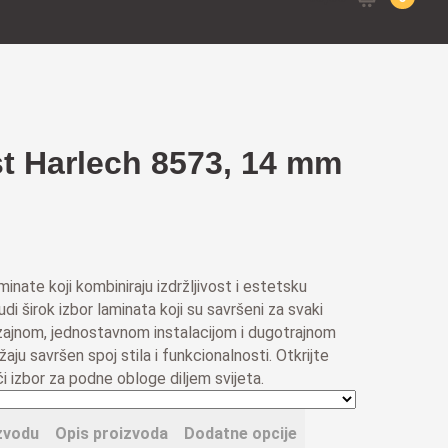
for:
t Harlech 8573, 14 mm
minate koji kombiniraju izdržljivost i estetsku
di širok izbor laminata koji su savršeni za svaki
dizajnom, jednostavnom instalacijom i dugotrajnom
aju savršen spoj stila i funkcionalnosti. Otkrijte
i izbor za podne obloge diljem svijeta.
zvodu
Opis proizvoda
Dodatne opcije