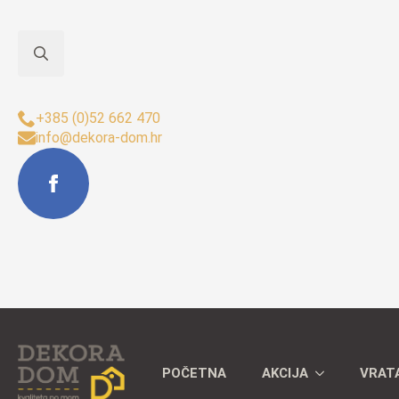
Search
Sjedište Buzet:
for:
+385 (0)52 662 470
info@dekora-dom.hr
POČETNA
AKCIJA
VRAT