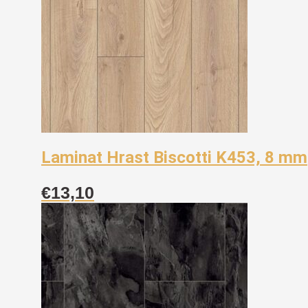
Laminat Hrast Biscotti K453, 8 mm
€
13,10