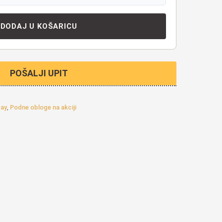
DODAJ U KOŠARICU
POŠALJI UPIT
day
,
Podne obloge na akciji