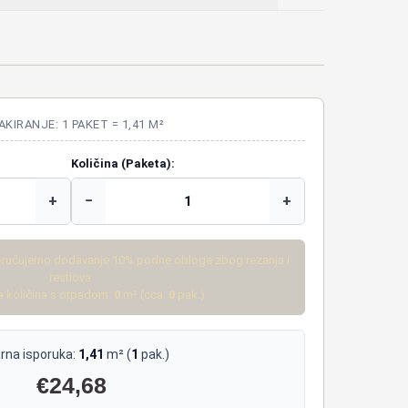
AKIRANJE: 1 PAKET = 1,41 M²
Količina (Paketa):
+
−
+
ručujemo dodavanje 10% podne obloge zbog rezanja i
restlova.
 količina s otpadom:
0
m² (cca.
0
pak.)
rna isporuka:
1,41
m² (
1
pak.)
€
24,68