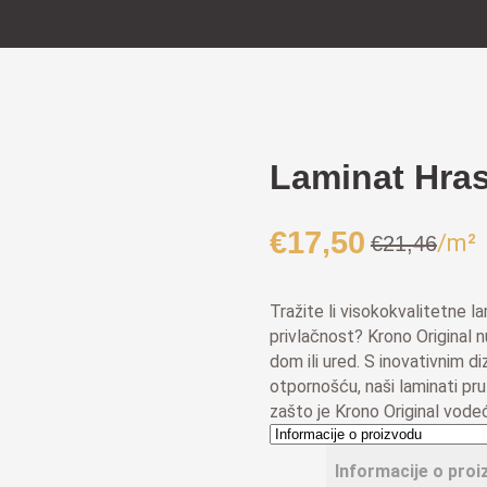
Laminat Hras
€
17,50
/m²
€
21,46
Izvorna
Trenutna
cijena
cijena
bila
je:
Tražite li visokokvalitetne la
je:
€17,50.
privlačnost? Krono Original nu
€21,46.
dom ili ured. S inovativnim 
otpornošću, naši laminati pruž
zašto je Krono Original vodeć
Informacije o proi