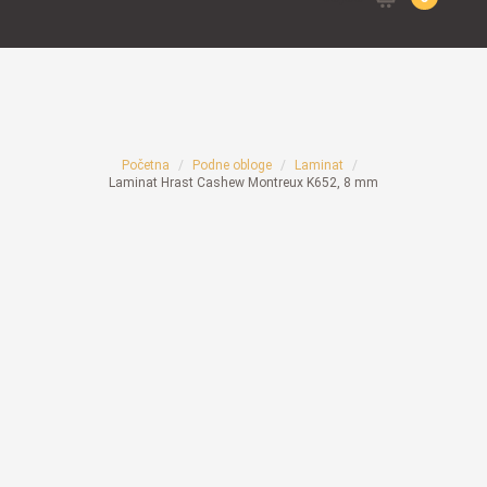
for:
Početna
Podne obloge
Laminat
Laminat Hrast Cashew Montreux K652, 8 mm