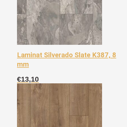
Laminat Silverado Slate K387, 8
mm
€
13,10