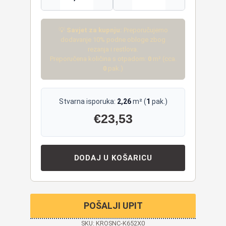
💡
Savjet za kupnju:
Preporučujemo
dodavanje 10% podne obloge zbog
rezanja i restlova.
Preporučena količina s otpadom:
0
m² (cca.
0
pak.)
Stvarna isporuka:
2,26
m² (
1
pak.)
€
23,53
DODAJ U KOŠARICU
POŠALJI UPIT
SKU:
KROSNC-K652X0