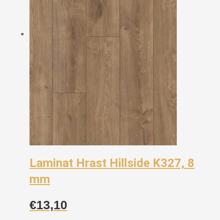
Laminat Hrast Hillside K327, 8
mm
€
13,10