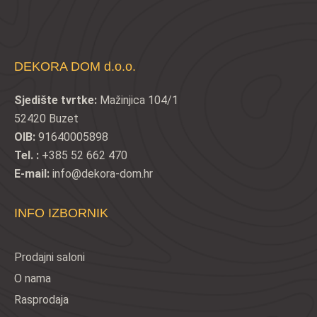
DEKORA DOM d.o.o.
Sjedište tvrtke:
Mažinjica 104/1
52420 Buzet
OIB:
91640005898
Tel. :
+385 52 662 470
E-mail:
info@dekora-dom.hr
INFO IZBORNIK
Prodajni saloni
O nama
Rasprodaja