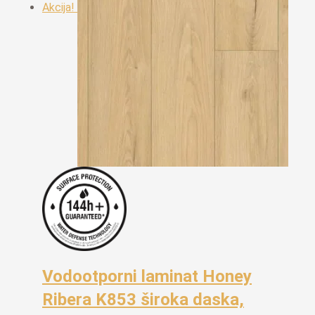
Akcija!
Vodootporni laminat Honey
Ribera K853 široka daska,