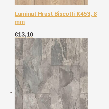
Laminat Hrast Biscotti K453, 8
mm
€
13,10