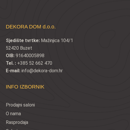
DEKORA DOM d.o.o.
Sjedište tvrtke:
Mažinjica 104/1
52420 Buzet
OIB:
91640005898
Tel. :
+385 52 662 470
E-mail:
info@dekora-dom.hr
INFO IZBORNIK
Prodajni saloni
O nama
Rasprodaja