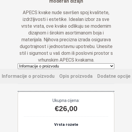
€26,00
moderan dizajn
do
APECS kvake nude savršen spoj kvalitete,
€28,00
izdržljivosti i estetike. Idealan izbor za sve
vrste vrata, ove kvake odlikuju se modernim
dizajnom i širokim asortimanom boja i
materijala. Njihova precizna izrada osigurava
dugotrajnost i jednostavnu upotrebu. Unesite
stil i sigurnost u vaš dom ili poslovni prostor s
vrhunskim APECS kvakama.
Informacije o proizvodu
Opis proizvoda
Dodatne opcije
Ukupna cijena:
€
26,00
Vrsta rozete