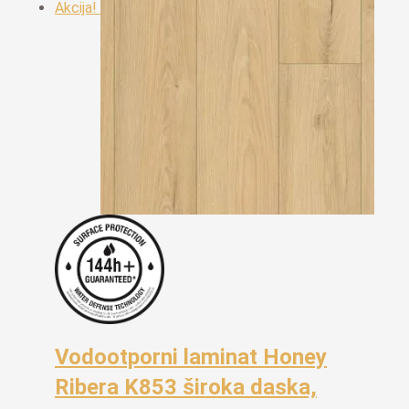
Akcija!
Vodootporni laminat Honey
Ribera K853 široka daska,