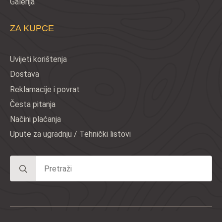
Galerija
ZA KUPCE
Uvijeti korištenja
Dostava
Reklamacije i povrat
Česta pitanja
Načini plaćanja
Upute za ugradnju / Tehnički listovi
Search
for:
© DEKORA DOM d.o.o. | design by SEDMA KUĆA