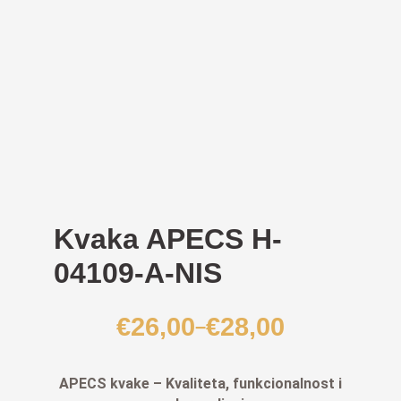
Kvaka APECS H-
04109-A-NIS
€
26,00
€
28,00
–
Raspon
cijena:
od
APECS kvake – Kvaliteta, funkcionalnost i