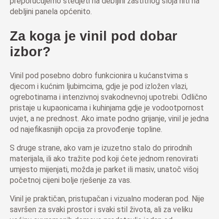
preporučujemo štedjeti na debljini zaštitnog sloja niti na
debljini panela općenito.
Za koga je vinil pod dobar
izbor?
Vinil pod posebno dobro funkcionira u kućanstvima s
djecom i kućnim ljubimcima, gdje je pod izložen vlazi,
ogrebotinama i intenzivnoj svakodnevnoj upotrebi. Odlično
pristaje u kupaonicama i kuhinjama gdje je vodootpornost
uvjet, a ne prednost. Ako imate podno grijanje, vinil je jedna
od najefikasnijih opcija za provođenje topline.
S druge strane, ako vam je izuzetno stalo do prirodnih
materijala, ili ako tražite pod koji ćete jednom renovirati
umjesto mijenjati, možda je parket ili masiv, unatoč višoj
početnoj cijeni bolje rješenje za vas.
Vinil je praktičan, pristupačan i vizualno moderan pod. Nije
savršen za svaki prostor i svaki stil života, ali za veliku