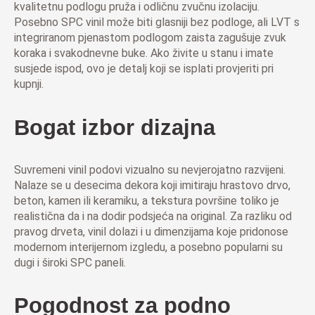
kvalitetnu podlogu pruža i odličnu zvučnu izolaciju.
Posebno SPC vinil može biti glasniji bez podloge, ali LVT s
integriranom pjenastom podlogom zaista zagušuje zvuk
koraka i svakodnevne buke. Ako živite u stanu i imate
susjede ispod, ovo je detalj koji se isplati provjeriti pri
kupnji.
Bogat izbor dizajna
Suvremeni vinil podovi vizualno su nevjerojatno razvijeni.
Nalaze se u desecima dekora koji imitiraju hrastovo drvo,
beton, kamen ili keramiku, a tekstura površine toliko je
realistična da i na dodir podsjeća na original. Za razliku od
pravog drveta, vinil dolazi i u dimenzijama koje pridonose
modernom interijernom izgledu, a posebno popularni su
dugi i široki SPC paneli.
Pogodnost za podno