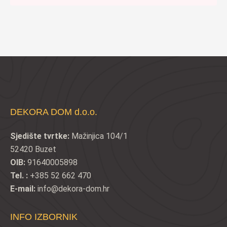
DEKORA DOM d.o.o.
Sjedište tvrtke:
Mažinjica 104/1
52420 Buzet
OIB:
91640005898
Tel. :
+385 52 662 470
E-mail:
info@dekora-dom.hr
INFO IZBORNIK