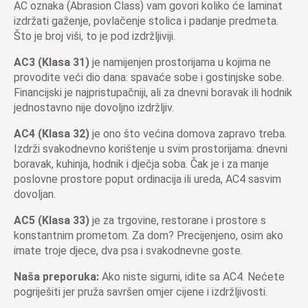
AC oznaka (Abrasion Class) vam govori koliko će laminat
izdržati gaženje, povlačenje stolica i padanje predmeta.
Što je broj viši, to je pod izdržljiviji.
AC3 (Klasa 31)
je namijenjen prostorijama u kojima ne
provodite veći dio dana: spavaće sobe i gostinjske sobe.
Financijski je najpristupačniji, ali za dnevni boravak ili hodnik
jednostavno nije dovoljno izdržljiv.
AC4 (Klasa 32)
je ono što većina domova zapravo treba.
Izdrži svakodnevno korištenje u svim prostorijama: dnevni
boravak, kuhinja, hodnik i dječja soba. Čak je i za manje
poslovne prostore poput ordinacija ili ureda, AC4 sasvim
dovoljan.
AC5 (Klasa 33)
je za trgovine, restorane i prostore s
konstantnim prometom. Za dom? Precijenjeno, osim ako
imate troje djece, dva psa i svakodnevne goste.
Naša preporuka:
Ako niste sigurni, idite sa AC4. Nećete
pogriješiti jer pruža savršen omjer cijene i izdržljivosti.