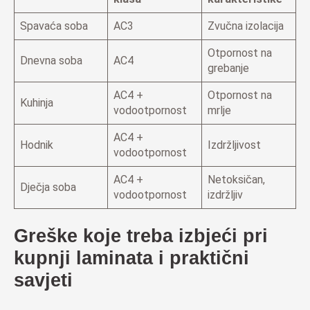
Spavaća soba
AC3
Zvučna izolacija
Otpornost na
Dnevna soba
AC4
grebanje
AC4 +
Otpornost na
Kuhinja
vodootpornost
mrlje
AC4 +
Hodnik
Izdržljivost
vodootpornost
AC4 +
Netoksičan,
Dječja soba
vodootpornost
izdržljiv
Greške koje treba izbjeći pri
kupnji laminata i praktični
savjeti