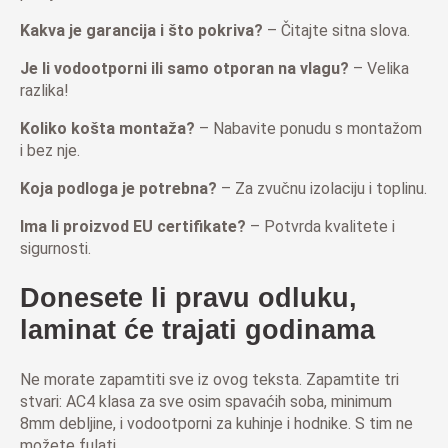
Kakva je garancija i što pokriva?
– Čitajte sitna slova.
Je li vodootporni ili samo otporan na vlagu?
– Velika
razlika!
Koliko košta montaža?
– Nabavite ponudu s montažom
i bez nje.
Koja podloga je potrebna?
– Za zvučnu izolaciju i toplinu.
Ima li proizvod EU certifikate?
– Potvrda kvalitete i
sigurnosti.
Donesete li pravu odluku,
laminat će trajati godinama
Ne morate zapamtiti sve iz ovog teksta. Zapamtite tri
stvari: AC4 klasa za sve osim spavaćih soba, minimum
8mm debljine, i vodootporni za kuhinje i hodnike. S tim ne
možete fulati.