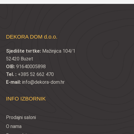
DEKORA DOM d.o.o.
Sjedište tvrtke:
Mažinjica 104/1
52420 Buzet
OIB:
91640005898
Tel. :
+385 52 662 470
E-mail:
info@dekora-dom.hr
INFO IZBORNIK
Prodajni saloni
O nama