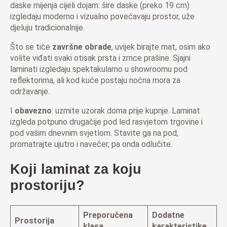
daske mijenja cijeli dojam: šire daske (preko 19 cm)
izgledaju moderno i vizualno povećavaju prostor, uže
djeluju tradicionalnije.
Što se tiče
završne obrade
, uvijek birajte mat, osim ako
volite viđati svaki otisak prsta i zrnce prašine. Sjajni
laminati izgledaju spektakularno u showroomu pod
reflektorima, ali kod kuće postaju noćna mora za
održavanje.
I
obavezno
: uzmite uzorak doma prije kupnje. Laminat
izgleda potpuno drugačije pod led rasvjetom trgovine i
pod vašim dnevnim svjetlom. Stavite ga na pod,
promatrajte ujutro i navečer, pa onda odlučite.
Koji laminat za koju
prostoriju?
Preporučena
Dodatne
Prostorija
klasa
karakteristike