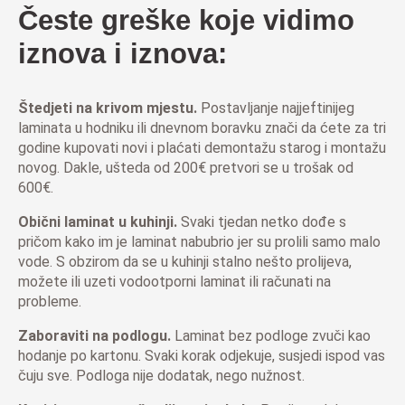
Česte greške koje vidimo
iznova i iznova:
Štedjeti na krivom mjestu.
Postavljanje najjeftinijeg
laminata u hodniku ili dnevnom boravku znači da ćete za tri
godine kupovati novi i plaćati demontažu starog i montažu
novog. Dakle, ušteda od 200€ pretvori se u trošak od
600€.
Obični laminat u kuhinji.
Svaki tjedan netko dođe s
pričom kako im je laminat nabubrio jer su prolili samo malo
vode. S obzirom da se u kuhinji stalno nešto prolijeva,
možete ili uzeti vodootporni laminat ili računati na
probleme.
Zaboraviti na podlogu.
Laminat bez podloge zvuči kao
hodanje po kartonu. Svaki korak odjekuje, susjedi ispod vas
čuju sve. Podloga nije dodatak, nego nužnost.