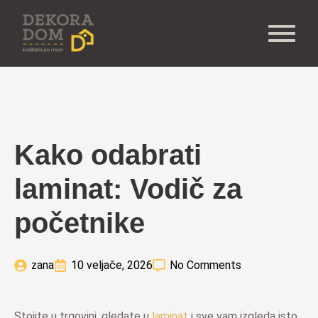
Kako odabrati
laminat: Vodič za
početnike
zana
10 veljače, 2026
No Comments
Stojite u trgovini, gledate u
laminat
i sve vam izgleda isto.