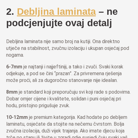
2.
Debljina laminata
– ne
podcjenjujte ovaj detalj
Debljina laminata nije samo broj na kutiji. Ona direktno
utječe na stabilnost, zvučnu izolaciju i ukupan osjećaj pod
nogama.
6-7mm
je najtanji i najjeftiniji, a tako i zvuči. Svaki korak
odjekuje, a pod se čini “prazan”. Za privremena rješenja
može proći, ali za dugoročno stanovanje nije idealan.
8mm
je standard koji preporučuju svi koji rade s podovima.
Dobar omjer cijene i kvalitete, solidan i puni osjećaj pri
hodu, pristojno prigušuje zvuk.
10-12mm
je premium kategorija. Kad hodate po debljem
laminatu, osjećate da stojite na nečemu čvrstom. Bolja
zvučna izolacija, duži vijek trajanja. Ako imate djecu koja
trče po stanu ili živite u zgradi gdje susjedi čuju svaki vaš