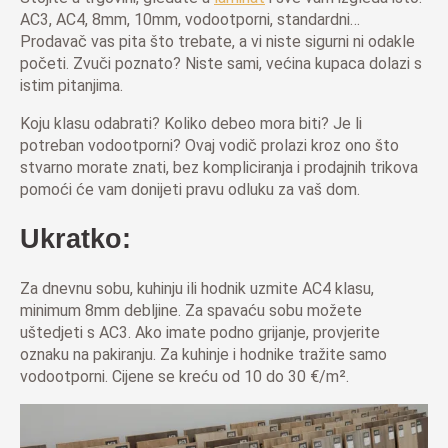
AC3, AC4, 8mm, 10mm, vodootporni, standardni…
Prodavač vas pita što trebate, a vi niste sigurni ni odakle
početi. Zvuči poznato? Niste sami, većina kupaca dolazi s
istim pitanjima.
Koju klasu odabrati? Koliko debeo mora biti? Je li
potreban vodootporni? Ovaj vodič prolazi kroz ono što
stvarno morate znati, bez kompliciranja i prodajnih trikova
pomoći će vam donijeti pravu odluku za vaš dom.
Ukratko:
​​Za dnevnu sobu, kuhinju ili hodnik uzmite AC4 klasu,
minimum 8mm debljine. Za spavaću sobu možete
uštedjeti s AC3. Ako imate podno grijanje, provjerite
oznaku na pakiranju. Za kuhinje i hodnike tražite samo
vodootporni. Cijene se kreću od 10 do 30 €/m².