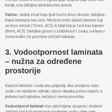
korak, ova debljina laminata ima smisla.
Važno:
Jedna stvar koju ljudi često krivo shvate: debljina i
klasa laminata nisu isto. Možete imati debeli laminat koji
se brzo istroši (12mm, AC3) ili tanji koji je tvrd kao kamen
(8mm, AC5). Debljina govori o stabilnosti i zvuku, a klasa o
tome koliko će površina izdržati habanje.
3. Vodootpornost laminata
– nužna za određene
prostorije
Klasični laminat i voda nisu prijatelji. Ako prolijete čašu
vode i ne obrišete odmah, rubovi dasaka počnu bubriti, a
jednom kad nabubre, nažalost nema povratka.
Vodootporni laminat
ima zabrtvljene spojeve i dodatni
zaštitni sloj koji sprječava prodiranje vode i daje vam