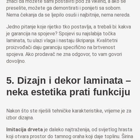
znači da možete sami postaviti pod za vikend, a ako se
preselite, možete ga demontirati i ponijeti sa sobom.
Nema čekanja da se ljepilo osuši i najbitnije, nema nereda.
Jedno pitanje koje rijetko tko postavlja, a trebali bi: kakva
je garancija na spojeve? Spojevi su najslabija točka
laminata, tu ulazi vlaga i nastaju škripanja. Kvalitetni
proizvođači daju garanciju specifično na brtvenost
spojeva. Ako prodavač ne zna odgovor, to vam govori
dovoljno.
5. Dizajn i dekor laminata –
neka estetika prati funkciju
Nakon što ste riješili tehničke karakteristike, vrijeme je za
izbor dizajna.
Imitacija drveta
je daleko najtraženija, od svijetlog hrasta
koji otvara prostor do tamnog oraha koji daje toplinu. Širina