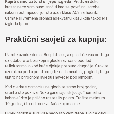
Kupiti samo zato što lijepo izgleda.
Predivan dekor
hrasta neće vam puno značiti kad se površina izgrebe
nakon šest mjeseci jer ste uzeli klasu AC3 za hodnik.
Uzmite si vremena pronaći adekvatnu klasu koja također i
izgleda lijepo.
Praktični savjeti za kupnju:
Uzmite uzorke doma. Besplatni su, a spasit će vas od toga
da odaberete boju koja izgleda savršeno pod led
reflektorima, a kod kuće djeluje potpuno drugačije. Stavite
uzorak na pod u prostoriji gdje će laminat ići, pogledajte ga
ujutro na prirodnom svjetlu i navečer pod lampom.
Kad gledate garanciju, ne gledajte samo broj godina,
čitajte što pokriva. Neke garancije isključuju “normalno
habanje” što je prilično rastezljiv pojam. Tražite minimum
10 godina, i to od proizvođača koji ima ime.
Uvijek naručite 10% više nego što vam treba. Dio će otići