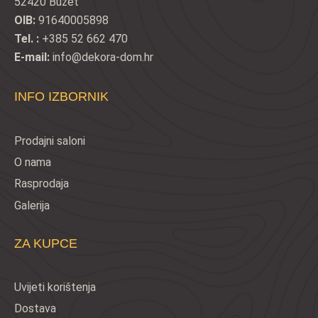
52420 Buzet
OIB:
91640005898
Tel. :
+385 52 662 470
E-mail:
info@dekora-dom.hr
INFO IZBORNIK
Prodajni saloni
O nama
Rasprodaja
Galerija
ZA KUPCE
Uvijeti korištenja
Dostava