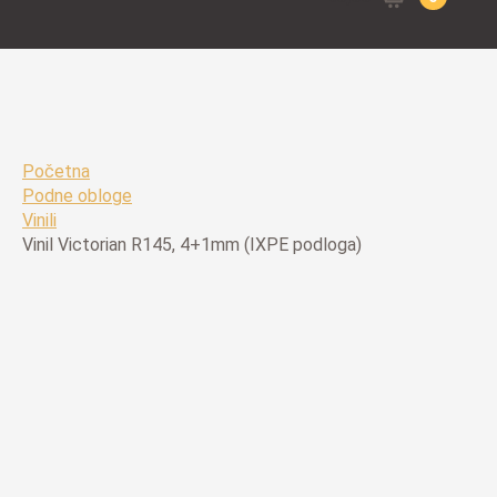
for:
Početna
Podne obloge
Vinili
Vinil Victorian R145, 4+1mm (IXPE podloga)