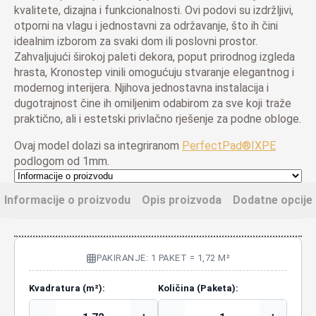
kvalitete, dizajna i funkcionalnosti. Ovi podovi su izdržljivi,
otporni na vlagu i jednostavni za održavanje, što ih čini
idealnim izborom za svaki dom ili poslovni prostor.
Zahvaljujući širokoj paleti dekora, poput prirodnog izgleda
hrasta, Kronostep vinili omogućuju stvaranje elegantnog i
modernog interijera. Njihova jednostavna instalacija i
dugotrajnost čine ih omiljenim odabirom za sve koji traže
praktično, ali i estetski privlačno rješenje za podne obloge.
Ovaj model dolazi sa integriranom
PerfectPad®IXPE
podlogom od 1mm.
Informacije o proizvodu
Opis proizvoda
Dodatne opcije
PAKIRANJE: 1 PAKET = 1,72 M²
Kvadratura (m²):
Količina (Paketa):