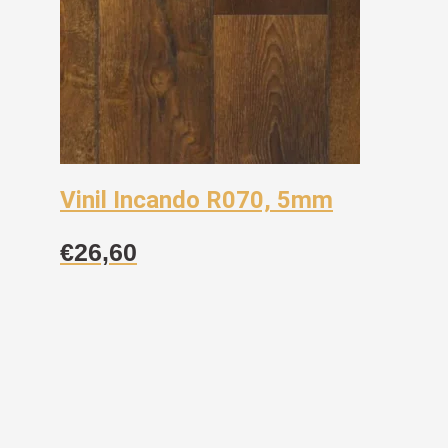
Vinil Incando R070, 5mm
€
26,60