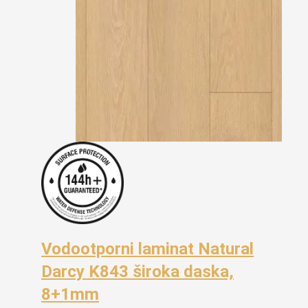
Vodootporni laminat Natural
Darcy K843 široka daska,
8+1mm