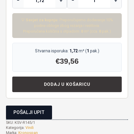
−
+
−
+
💡
Savjet za kupnju:
Preporučujemo dodavanje 10%
podne obloge zbog rezanja i restlova.
Preporučena količina s otpadom:
0
m² (cca.
0
pak.)
Stvarna isporuka:
1,72
m² (
1
pak.)
€
39,56
DODAJ U KOŠARICU
POŠALJI UPIT
SKU:
KSV-R145/1
Kategorija:
Vinili
Marka:
Kronospan