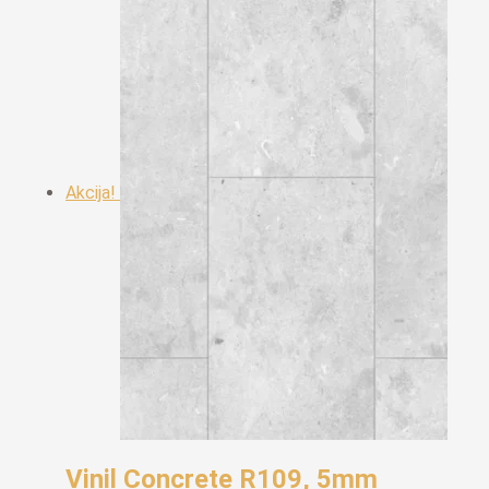
Akcija!
Vinil Concrete R109, 5mm