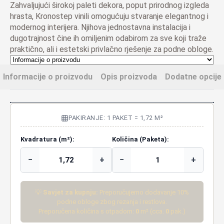
Zahvaljujući širokoj paleti dekora, poput prirodnog izgleda
hrasta, Kronostep vinili omogućuju stvaranje elegantnog i
modernog interijera. Njihova jednostavna instalacija i
dugotrajnost čine ih omiljenim odabirom za sve koji traže
praktično, ali i estetski privlačno rješenje za podne obloge.
Informacije o proizvodu
Opis proizvoda
Dodatne opcije
PAKIRANJE: 1 PAKET = 1,72 M²
Kvadratura (m²):
Količina (Paketa):
−
+
−
+
💡
Savjet za kupnju:
Preporučujemo dodavanje 10%
podne obloge zbog rezanja i restlova.
Preporučena količina s otpadom:
0
m² (cca.
0
pak.)