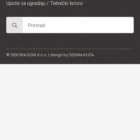
Upute za ugradnju / Tehnički listovi
Search
for:
© DEKORA DOM d.o.o. | design by SEDMA KUĆA