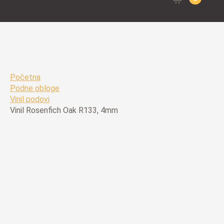
for:
Početna
Podne obloge
Vinil podovi
Vinil Rosenfich Oak R133, 4mm