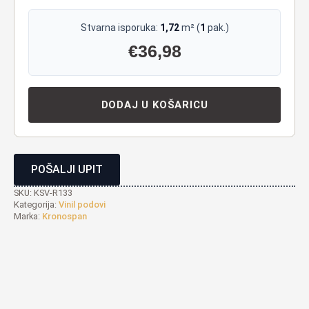
Stvarna isporuka:
1,72
m² (
1
pak.)
€
36,98
DODAJ U KOŠARICU
POŠALJI UPIT
SKU:
KSV-R133
Kategorija:
Vinil podovi
Marka:
Kronospan