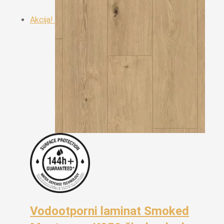
Akcija!
Vodootporni laminat Smoked