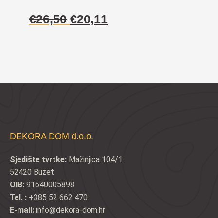
Izvorna
Trenutna
€
26,50
€
20,11
cijena
cijena
bila
je:
je:
€20,11.
€26,50.
DEKORA DOM d.o.o.
Sjedište tvrtke:
Mažinjica 104/1
52420 Buzet
OIB:
91640005898
Tel. :
+385 52 662 470
E-mail:
info@dekora-dom.hr