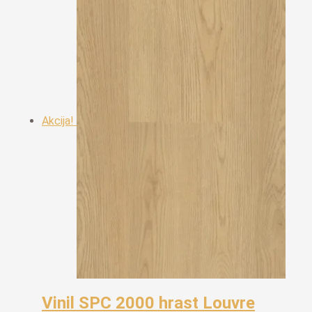
je:
€19,50.
€22,30.
Akcija!
Vinil SPC 2000 hrast Louvre