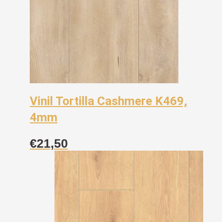
Vinil Tortilla Cashmere K469,
4mm
€
21,50