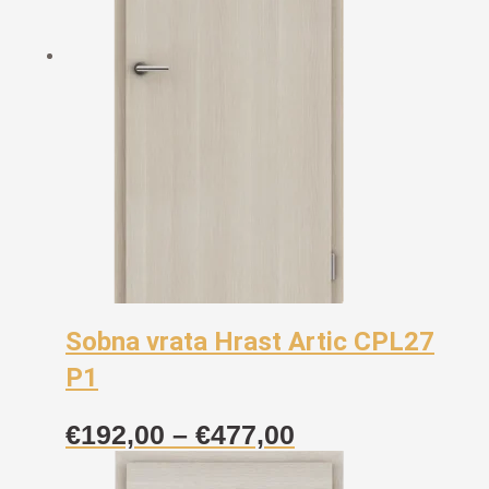
Sobna vrata Hrast Artic CPL27
P1
Raspon
€
192,00
–
€
477,00
cijena: