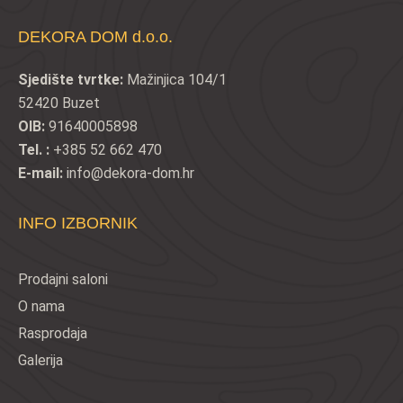
DEKORA DOM d.o.o.
Sjedište tvrtke:
Mažinjica 104/1
52420 Buzet
OIB:
91640005898
Tel. :
+385 52 662 470
E-mail:
info@dekora-dom.hr
INFO IZBORNIK
Prodajni saloni
O nama
Rasprodaja
Galerija