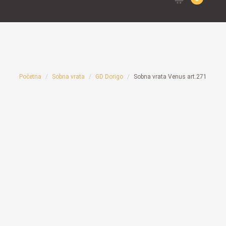
for:
Početna
Sobna vrata
GD Dorigo
Sobna vrata Venus art.271