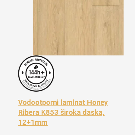
Vodootporni laminat Honey
Ribera K853 široka daska,
12+1mm