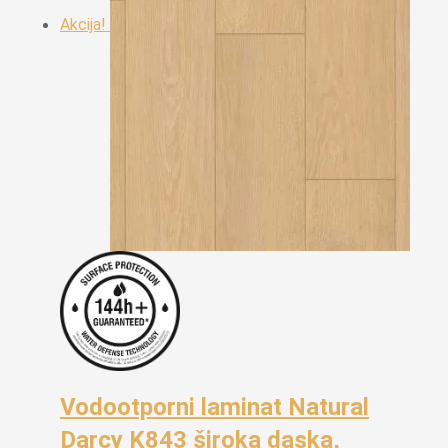
Akcija!
Vodootporni laminat Natural
Darcy K843 široka daska,