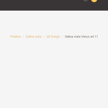
for:
Početna
Sobna vrata
GD Dorigo
Sobna vrata Venus art.11