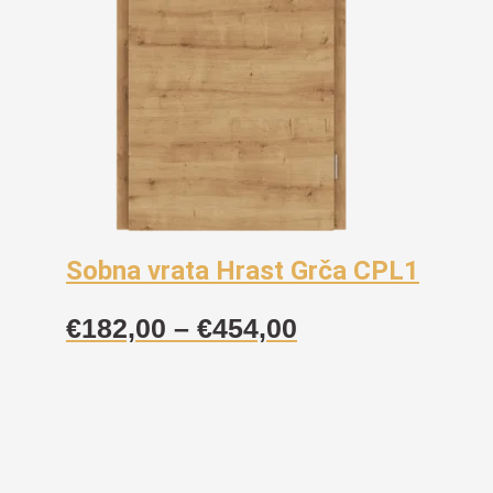
Sobna vrata Hrast Grča CPL1
Raspon
€
182,00
–
€
454,00
cijena:
od
€182,00
do
€454,00