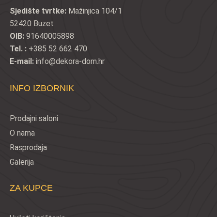
Sjedište tvrtke:
Mažinjica 104/1
52420 Buzet
OIB:
91640005898
Tel. :
+385 52 662 470
E-mail:
info@dekora-dom.hr
INFO IZBORNIK
Prodajni saloni
O nama
Rasprodaja
Galerija
ZA KUPCE