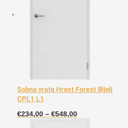
Sobna vrata Hrast Forest Bijeli
CPL1 L1
Raspon
€
234,00
–
€
548,00
cijena: