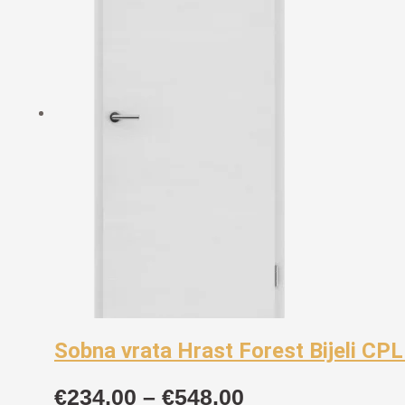
do
€548,00
Sobna vrata Hrast Forest Bijeli CP
Raspon
€
234,00
–
€
548,00