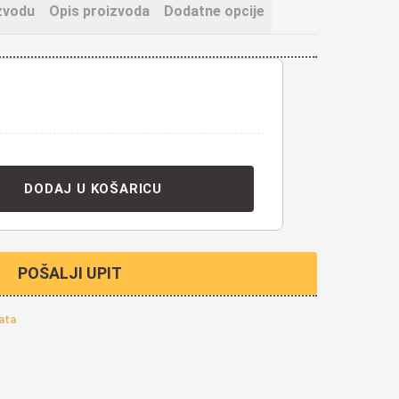
zvodu
Opis proizvoda
Dodatne opcije
DODAJ U KOŠARICU
POŠALJI UPIT
ata