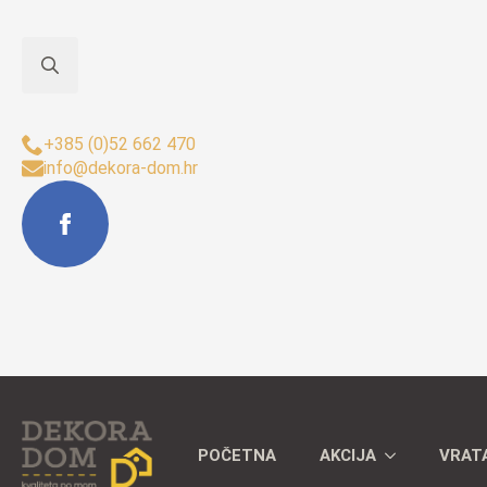
Search
Sjedište Buzet:
for:
+385 (0)52 662 470
info@dekora-dom.hr
POČETNA
AKCIJA
VRAT