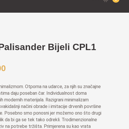
for:
Palisander Bijeli CPL1
00
inimalizmom. Otporna na udarce, za njih su značajne
ratima daju poseban čar. Individualnost doma
ih modernih materijala. Razigrani minimalizam
vakidašnji načini obrade i imitacije drvenih površine
de. Posebno smo ponosni jer možemo ono što drugi
ik da bi ga se tek tako odrekli. Trodimenzionalne
ziv na potrebe tržišta.
Primjerena su kao vrata