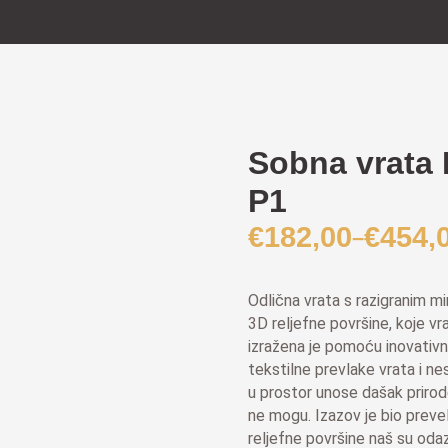
Sobna vrata 
P1
€
182,00
€
454,
–
Raspon
cijena:
od
Odlična vrata s razigranim m
€182,00
3D reljefne površine, koje v
do
izražena je pomoću inovativn
tekstilne prevlake vrata i nes
€454,00
u prostor unose dašak priro
ne mogu. Izazov je bio prevel
reljefne površine naš su oda