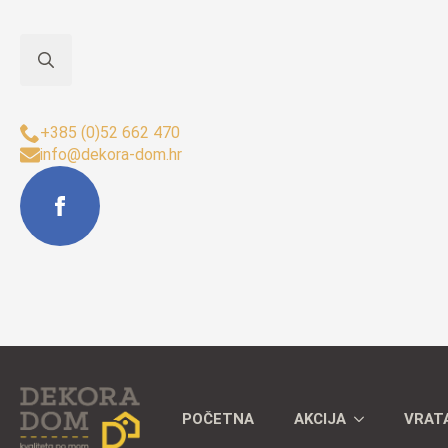
Search
Sjedište Buzet:
for:
+385 (0)52 662 470
info@dekora-dom.hr
POČETNA
AKCIJA
VRAT