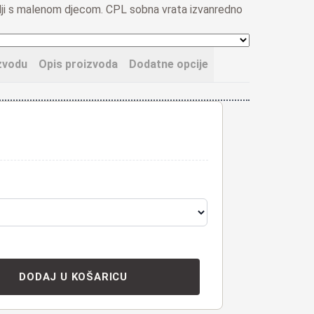
elji s malenom djecom
.
CPL sobna vrata izvanredno
zvodu
Opis proizvoda
Dodatne opcije
DODAJ U KOŠARICU