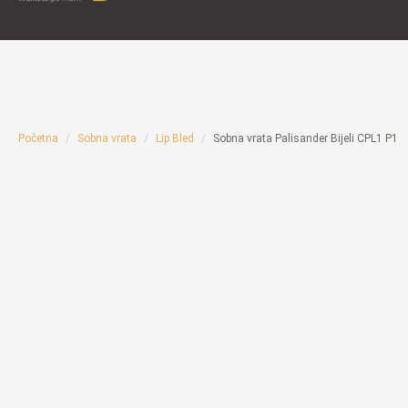
Početna
Sobna vrata
Lip Bled
Sobna vrata Palisander Bijeli CPL1 P1