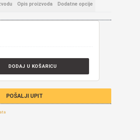
zvodu
Opis proizvoda
Dodatne opcije
DODAJ U KOŠARICU
POŠALJI UPIT
ata