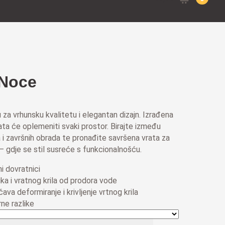
for:
 Noce
 za vrhunsku kvalitetu i elegantan dizajn. Izrađena
vrata će oplemeniti svaki prostor. Birajte između
 i završnih obrada te pronađite savršena vrata za
 gdje se stil susreće s funkcionalnošću.
i dovratnici
ka i vratnog krila od prodora vode
čava deformiranje i krivljenje vrtnog krila
ne razlike