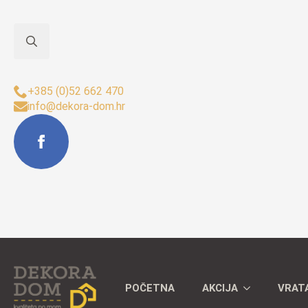
Search
Sjedište Buzet:
for:
+385 (0)52 662 470
info@dekora-dom.hr
POČETNA
AKCIJA
VRAT