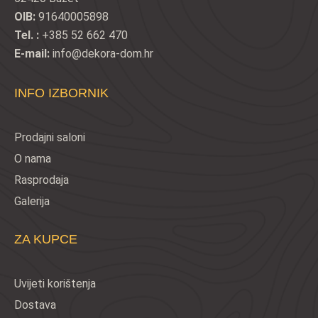
OIB:
91640005898
Tel. :
+385 52 662 470
E-mail:
info@dekora-dom.hr
INFO IZBORNIK
Prodajni saloni
O nama
Rasprodaja
Galerija
ZA KUPCE
Uvijeti korištenja
Dostava