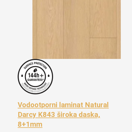
Vodootporni laminat Natural
Darcy K843 široka daska,
8+1mm