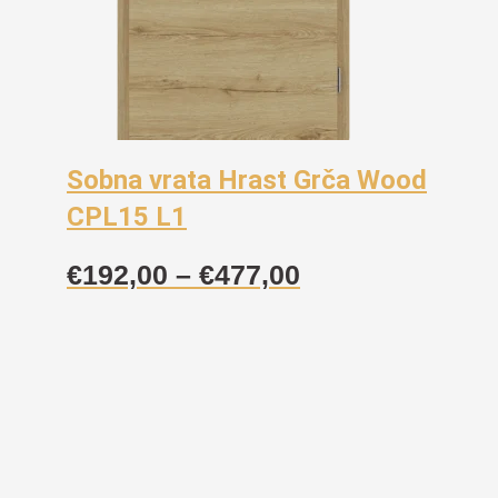
Sobna vrata Hrast Grča Wood
CPL15 L1
Raspon
€
192,00
–
€
477,00
cijena:
od
€192,00
do
€477,00