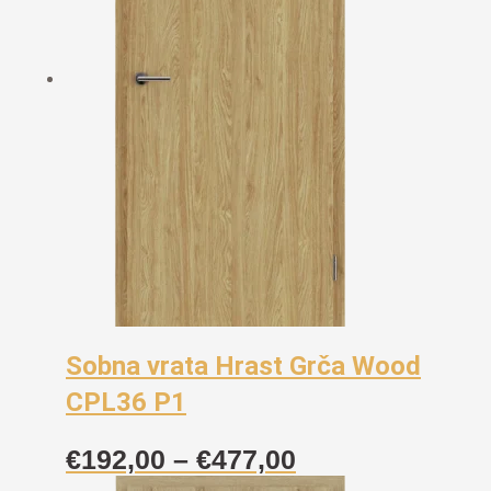
Sobna vrata Hrast Grča Wood
CPL36 P1
Raspon
€
192,00
–
€
477,00