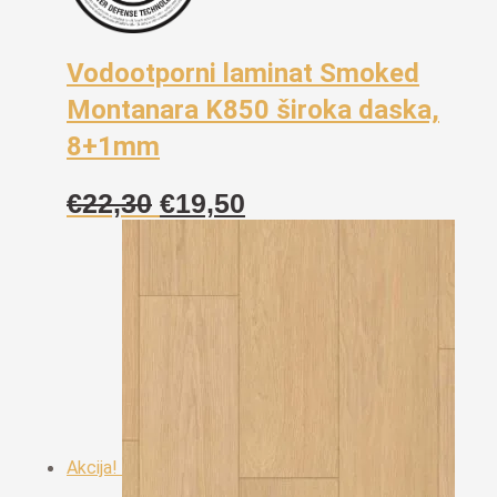
Vodootporni laminat Smoked
Montanara K850 široka daska,
8+1mm
Izvorna
Trenutna
€
22,30
€
19,50
cijena
cijena
bila
je:
je:
€19,50.
€22,30.
Akcija!