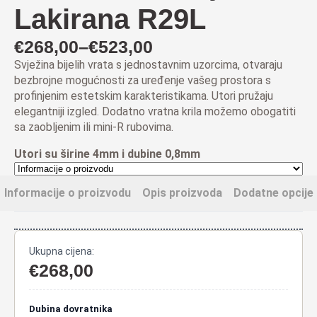
Lakirana R29L
€
268,00
–
€
523,00
Raspon
Svježina bijelih vrata s jednostavnim uzorcima, otvaraju
cijena:
bezbrojne mogućnosti za uređenje vašeg prostora s
od
profinjenim estetskim karakteristikama. Utori pružaju
elegantniji izgled.
Dodatno vratna krila možemo obogatiti
€268,00
sa zaobljenim ili mini-R rubovima
.
do
Utori su širine 4mm i dubine 0,8mm
€523,00
Informacije o proizvodu
Opis proizvoda
Dodatne opcije
Ukupna cijena:
€
268,00
Dubina dovratnika