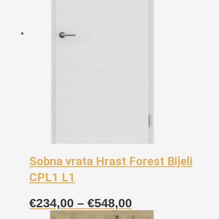
Sobna vrata Hrast Forest Bijeli
CPL1 L1
Raspon
€
234,00
–
€
548,00
cijena: