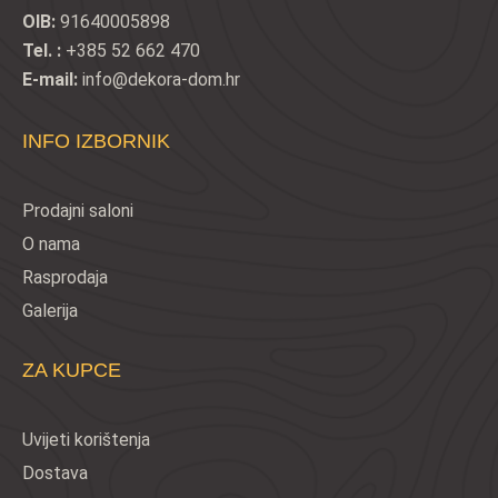
OIB:
91640005898
Tel. :
+385 52 662 470
E-mail:
info@dekora-dom.hr
INFO IZBORNIK
Prodajni saloni
O nama
Rasprodaja
Galerija
ZA KUPCE
Uvijeti korištenja
Dostava