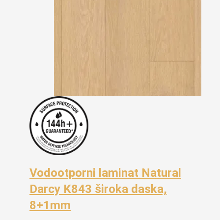
Vodootporni laminat Natural
Darcy K843 široka daska,
8+1mm