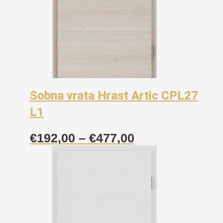
Sobna vrata Hrast Artic CPL27
L1
Raspon
€
192,00
–
€
477,00
cijena:
od
€192,00
do
€477,00