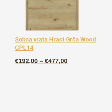
Sobna vrata Hrast Grča Wood
CPL14
Raspon
€
192,00
–
€
477,00
cijena:
od
€192,00
do
€477,00