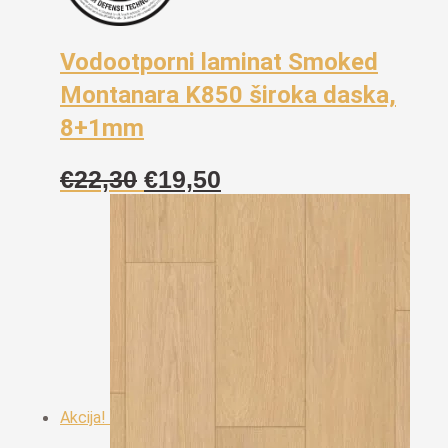
Vodootporni laminat Smoked
Montanara K850 široka daska,
8+1mm
Izvorna
Trenutna
€
22,30
€
19,50
cijena
cijena
bila
je:
je:
€19,50.
€22,30.
Akcija!