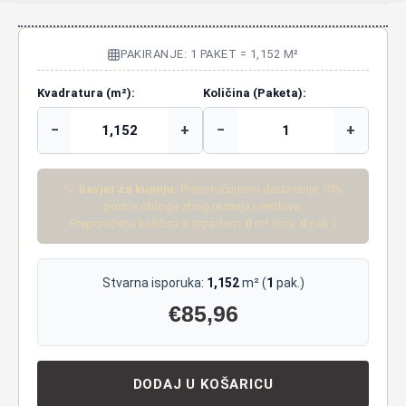
PAKIRANJE: 1 PAKET = 1,152 M²
Kvadratura (m²):
Količina (Paketa):
−
+
−
+
💡
Savjet za kupnju:
Preporučujemo dodavanje 10%
podne obloge zbog rezanja i restlova.
Preporučena količina s otpadom:
0
m² (cca.
0
pak.)
Stvarna isporuka:
1,152
m² (
1
pak.)
€
85,96
DODAJ U KOŠARICU