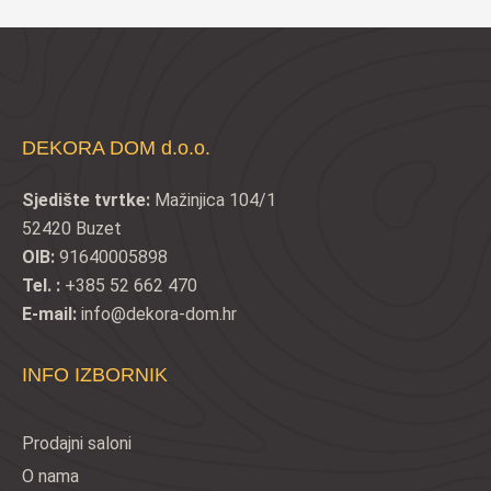
€26,50.
DEKORA DOM d.o.o.
Sjedište tvrtke:
Mažinjica 104/1
52420 Buzet
OIB:
91640005898
Tel. :
+385 52 662 470
E-mail:
info@dekora-dom.hr
INFO IZBORNIK
Prodajni saloni
O nama