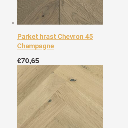
Parket hrast Chevron 45
Champagne
€
70,65