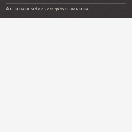
© DEKORA DOM d.o.o. | design by SEDMA KUĆA