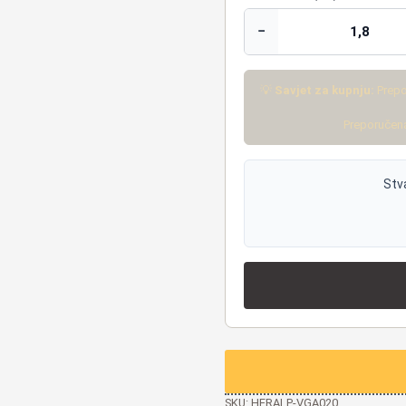
−
💡
Savjet za kupnju:
Prepo
Preporučena
Stv
SKU:
HERALP-VGA020