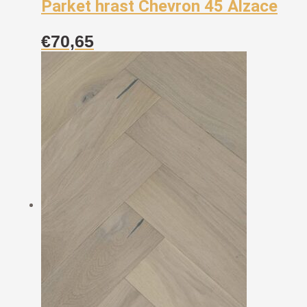
Parket hrast Chevron 45 Alzace
€
70,65