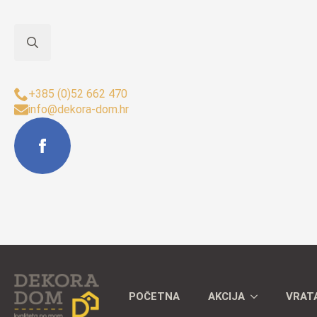
Search
Sjedište Buzet:
for:
+385 (0)52 662 470
info@dekora-dom.hr
POČETNA
AKCIJA
VRAT