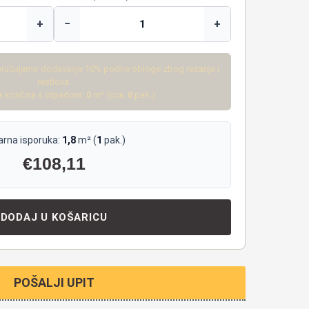
+
−
+
ručujemo dodavanje 10% podne obloge zbog rezanja i
restlova.
 količina s otpadom:
0
m² (cca.
0
pak.)
arna isporuka:
1,8
m² (
1
pak.)
€
108,11
DODAJ U KOŠARICU
POŠALJI UPIT