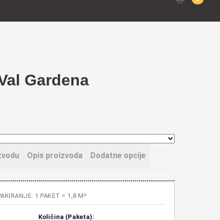
for:
 Val Gardena
zvodu
Opis proizvoda
Dodatne opcije
PAKIRANJE: 1 PAKET = 1,8 M²
Količina (Paketa):