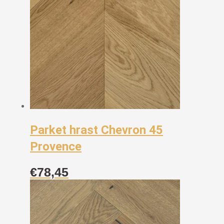
Parket hrast Chevron 45
Provence
€
78,45