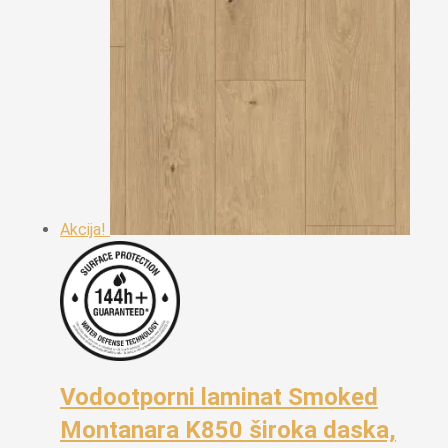
Akcija!
Vodootporni laminat Smoked
Montanara K850 široka daska,