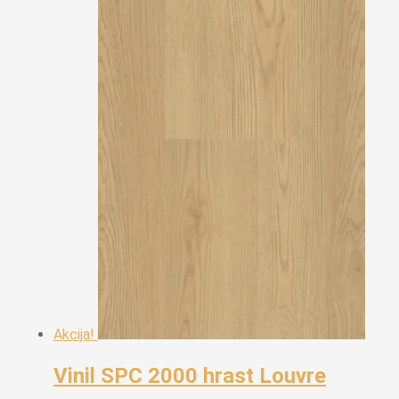
je:
€19,50.
€22,30.
Akcija!
Vinil SPC 2000 hrast Louvre