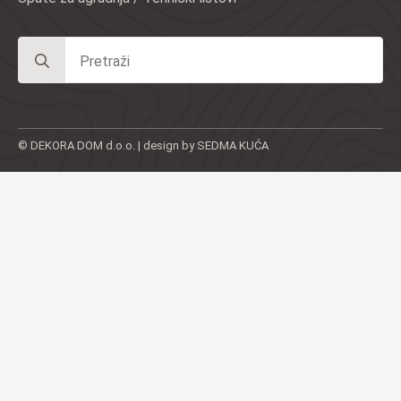
Search
for:
© DEKORA DOM d.o.o. | design by SEDMA KUĆA