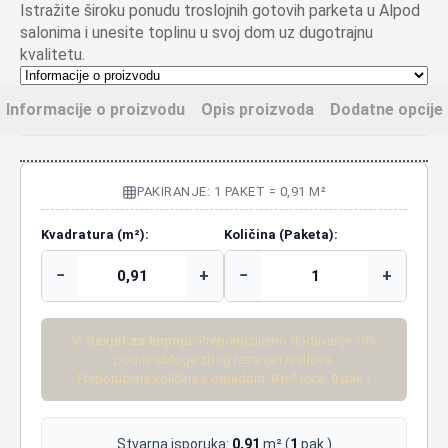
Istražite široku ponudu troslojnih gotovih parketa u Alpod
salonima i unesite toplinu u svoj dom uz dugotrajnu
kvalitetu.
Informacije o proizvodu
Opis proizvoda
Dodatne opcije
PAKIRANJE: 1 PAKET = 0,91 M²
Kvadratura (m²):
Količina (Paketa):
−
+
−
+
💡
Savjet za kupnju:
Preporučujemo dodavanje 10%
podne obloge zbog rezanja i restlova.
Preporučena količina s otpadom:
0
m² (cca.
0
pak.)
Stvarna isporuka:
0,91
m² (
1
pak.)