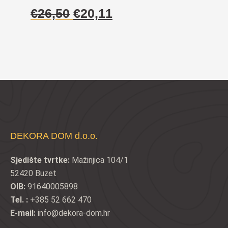
Izvorna
Trenutna
€
26,50
€
20,11
cijena
cijena
bila
je:
je:
€20,11.
€26,50.
DEKORA DOM d.o.o.
Sjedište tvrtke:
Mažinjica 104/1
52420 Buzet
OIB:
91640005898
Tel. :
+385 52 662 470
E-mail:
info@dekora-dom.hr