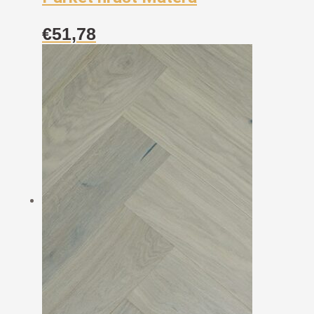
€
51,78