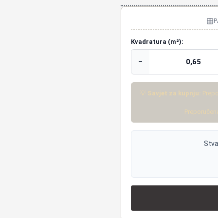
P
Kvadratura (m²):
−
💡
Savjet za kupnju:
Prepo
Preporučena
Stva