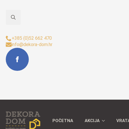
Search
Sjedište Buzet:
for:
+385 (0)52 662 470
info@dekora-dom.hr
POČETNA
AKCIJA
VRAT