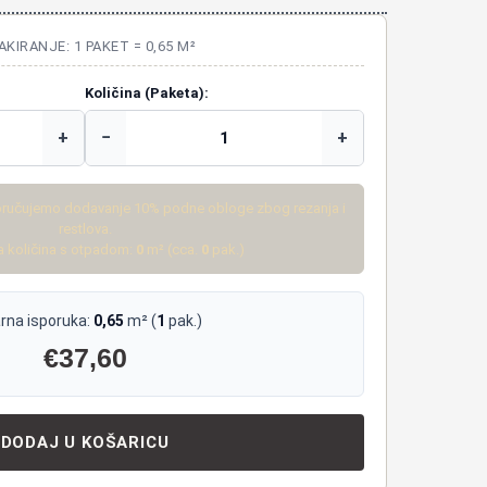
AKIRANJE: 1 PAKET = 0,65 M²
Količina (Paketa):
+
−
+
ručujemo dodavanje 10% podne obloge zbog rezanja i
restlova.
 količina s otpadom:
0
m² (cca.
0
pak.)
rna isporuka:
0,65
m² (
1
pak.)
€
37,60
DODAJ U KOŠARICU