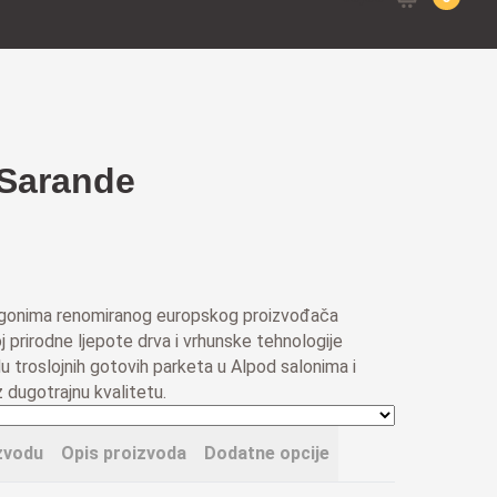
for:
 Sarande
 pogonima renomiranog europskog proizvođača
 prirodne ljepote drva i vrhunske tehnologije
du troslojnih gotovih parketa u Alpod salonima i
 dugotrajnu kvalitetu.
zvodu
Opis proizvoda
Dodatne opcije