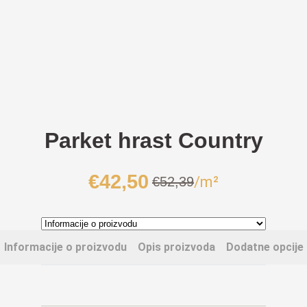
Parket hrast Country
€
42,50
/m²
€
52,39
Izvorna
Trenutna
cijena
cijena
bila
je:
je:
€42,50.
Informacije o proizvodu
Opis proizvoda
Dodatne opcije
€52,39.