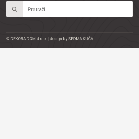
Search
for:
© DEKORA DOM d.o.o. | design by SEDMA KUĆA