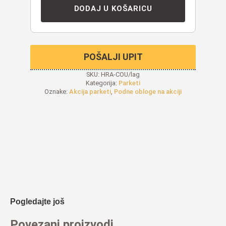
DODAJ U KOŠARICU
POŠALJI UPIT
SKU:
HRA-COU/lag
Kategorija:
Parketi
Oznake:
Akcija parketi
,
Podne obloge na akciji
Pogledajte još
Povezani proizvodi