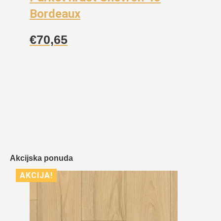
Bordeaux
€
70,65
Akcijska ponuda
AKCIJA!
AKCIJA!
AKCIJA!
AKCIJA!