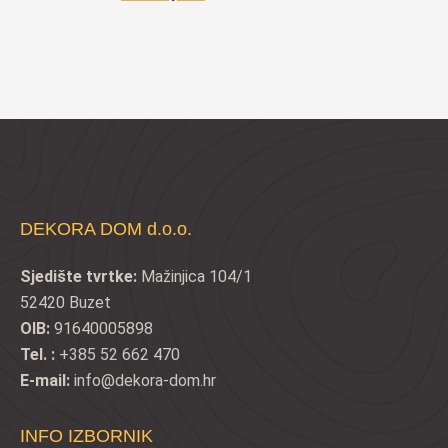
cijena
cijena
bila
je:
je:
€20,11.
€26,50.
DEKORA DOM d.o.o.
Sjedište tvrtke:
Mažinjica 104/1
52420 Buzet
OIB:
91640005898
Tel. :
+385 52 662 470
E-mail:
info@dekora-dom.hr
INFO IZBORNIK