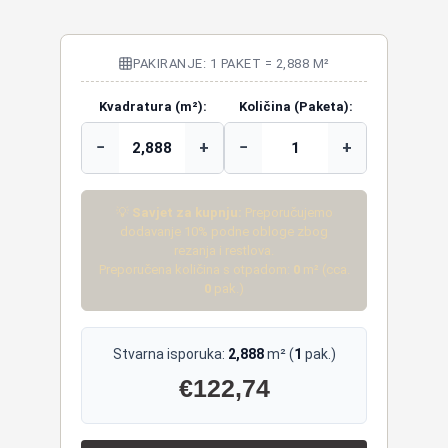
PAKIRANJE: 1 PAKET = 2,888 M²
Kvadratura (m²):
Količina (Paketa):
−
+
−
+
💡
Savjet za kupnju:
Preporučujemo
dodavanje 10% podne obloge zbog
rezanja i restlova.
Preporučena količina s otpadom:
0
m² (cca.
0
pak.)
Stvarna isporuka:
2,888
m² (
1
pak.)
€
122,74