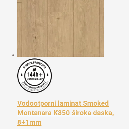
Vodootporni laminat Smoked
Montanara K850 široka daska,
8+1mm