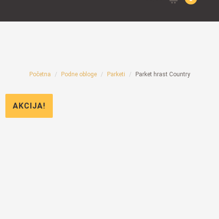
for:
Početna
Podne obloge
Parketi
Parket hrast Country
AKCIJA!