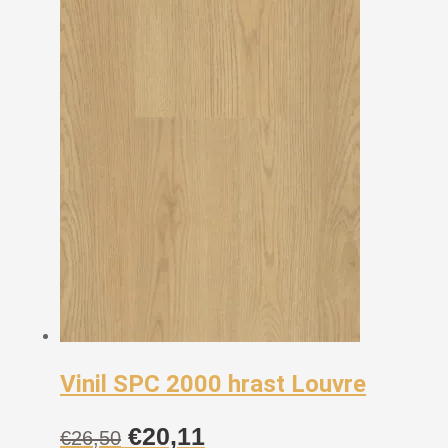
Vinil SPC 2000 hrast Louvre
Izvorna
Trenutna
€
20,11
€
26,50