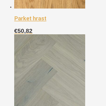
Parket hrast
€
50,82