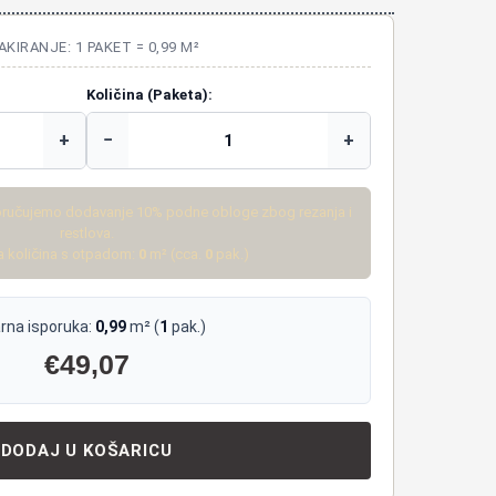
AKIRANJE: 1 PAKET = 0,99 M²
Količina (Paketa):
+
−
+
ručujemo dodavanje 10% podne obloge zbog rezanja i
restlova.
 količina s otpadom:
0
m² (cca.
0
pak.)
rna isporuka:
0,99
m² (
1
pak.)
€
49,07
DODAJ U KOŠARICU