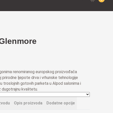
for:
 Glenmore
 pogonima renomiranog europskog proizvođača
 prirodne ljepote drva i vrhunske tehnologije
du troslojnih gotovih parketa u Alpod salonima i
 dugotrajnu kvalitetu.
zvodu
Opis proizvoda
Dodatne opcije