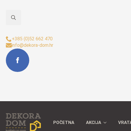
Search
Sjedište Buzet:
for:
+385 (0)52 662 470
info@dekora-dom.hr
POČETNA
AKCIJA
VRAT