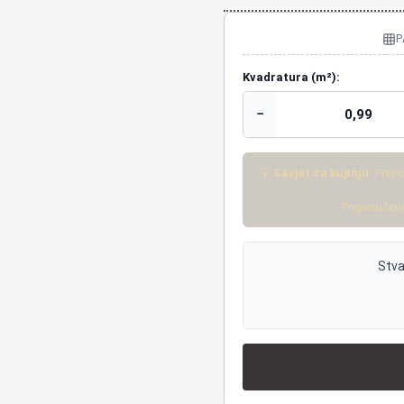
P
Kvadratura (m²):
−
💡
Savjet za kupnju:
Prepo
Preporučena
Stva