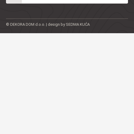
© DEKORA DOM d.o.o. | design by SEDMA KUĆA