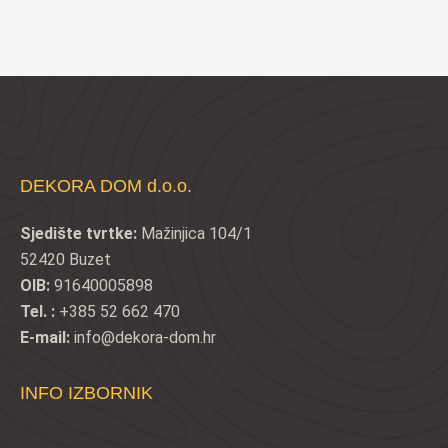
bila
je:
je:
€20,11.
€26,50.
DEKORA DOM d.o.o.
Sjedište tvrtke:
Mažinjica 104/1
52420 Buzet
OIB:
91640005898
Tel. :
+385 52 662 470
E-mail:
info@dekora-dom.hr
INFO IZBORNIK