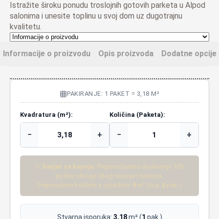
Istražite široku ponudu troslojnih gotovih parketa u Alpod
salonima i unesite toplinu u svoj dom uz dugotrajnu
kvalitetu.
Informacije o proizvodu
Opis proizvoda
Dodatne opcije
PAKIRANJE: 1 PAKET = 3,18 M²
Kvadratura (m²):
Količina (Paketa):
−
+
−
+
💡
Savjet za kupnju:
Preporučujemo dodavanje 10%
podne obloge zbog rezanja i restlova.
Preporučena količina s otpadom:
0
m² (cca.
0
pak.)
Stvarna isporuka:
3,18
m² (
1
pak.)