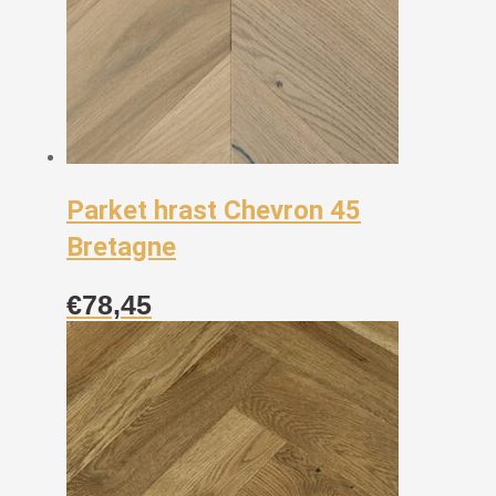
Parket hrast Chevron 45
Bretagne
€
78,45