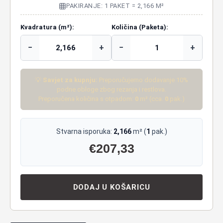
PAKIRANJE: 1 PAKET = 2,166 M²
Kvadratura (m²):
Količina (Paketa):
−
+
−
+
💡
Savjet za kupnju:
Preporučujemo dodavanje 10%
podne obloge zbog rezanja i restlova.
Preporučena količina s otpadom:
0
m² (cca.
0
pak.)
Stvarna isporuka:
2,166
m² (
1
pak.)
€
207,33
DODAJ U KOŠARICU