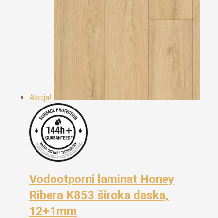
Akcija!
Vodootporni laminat Honey
Ribera K853 široka daska,
12+1mm