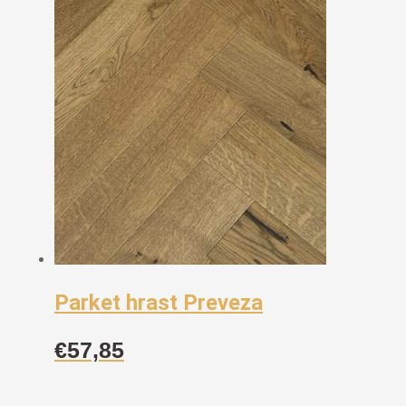
Parket hrast Preveza
€
57,85