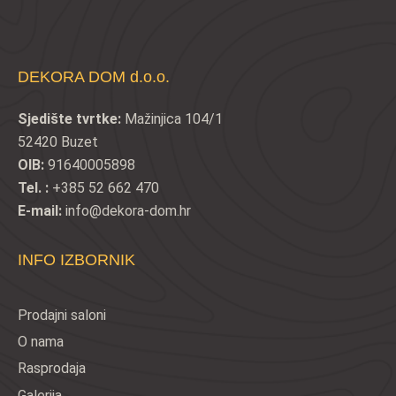
DEKORA DOM d.o.o.
Sjedište tvrtke:
Mažinjica 104/1
52420 Buzet
OIB:
91640005898
Tel. :
+385 52 662 470
E-mail:
info@dekora-dom.hr
INFO IZBORNIK
Prodajni saloni
O nama
Rasprodaja
Galerija