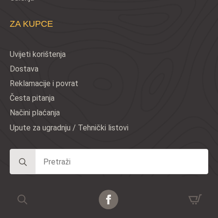
ZA KUPCE
Uvijeti korištenja
Dostava
Reklamacije i povrat
Česta pitanja
Načini plaćanja
Upute za ugradnju / Tehnički listovi
Search
for:
© DEKORA DOM d.o.o. | design by SEDMA KUĆA
Search