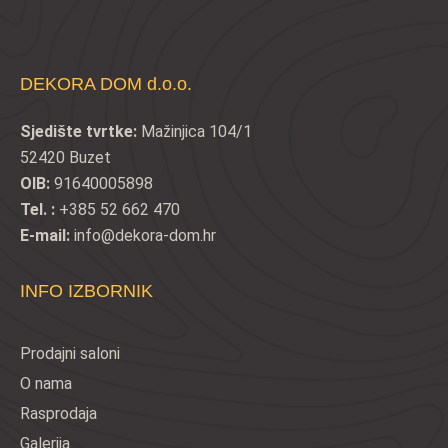
DEKORA DOM d.o.o.
Sjedište tvrtke:
Mažinjica 104/1
52420 Buzet
OIB:
91640005898
Tel. :
+385 52 662 470
E-mail:
info@dekora-dom.hr
INFO IZBORNIK
Prodajni saloni
O nama
Rasprodaja
Galerija